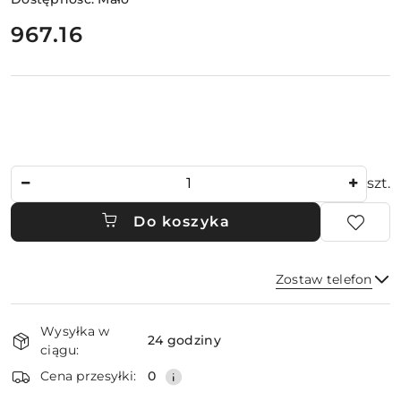
cena:
967.16
Ilość
szt.
Do koszyka
Zostaw telefon
Dostępność
Wysyłka w
i
24 godziny
ciągu:
dostawa
Wyślij
Cena przesyłki:
0