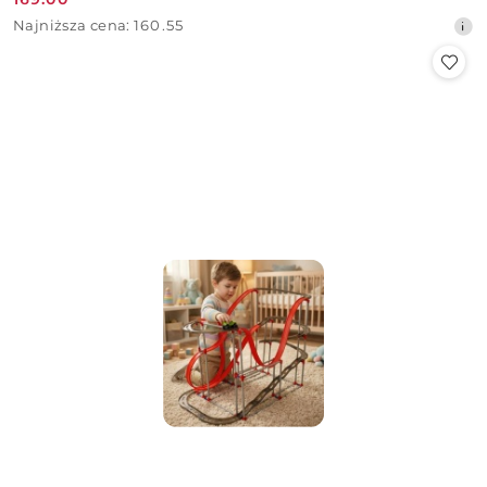
Cena
Najniższa
Najniższa cena:
160.55
promocyjna:
cena
z
30
dni
przed
obniżką