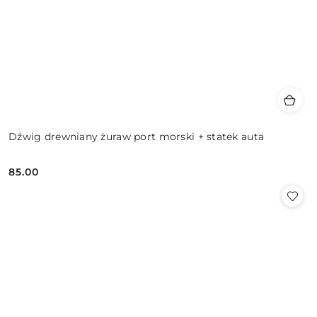
Dźwig drewniany żuraw port morski + statek auta
85.00
Cena: