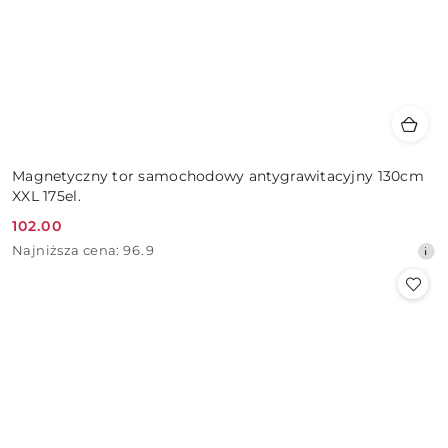
Magnetyczny tor samochodowy antygrawitacyjny 130cm
XXL 175el.
102.00
Cena
Najniższa
Najniższa cena:
96.9
promocyjna:
cena
z
30
dni
przed
obniżką