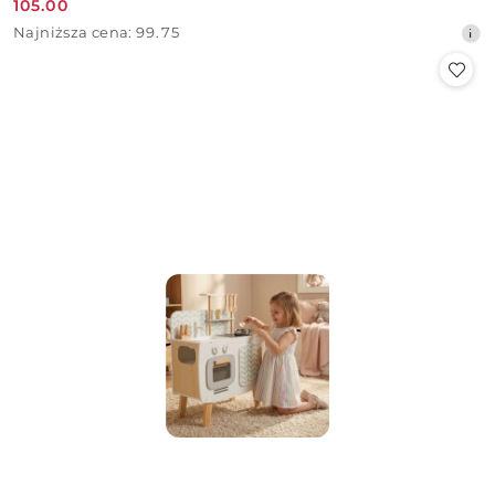
105.00
Cena
Najniższa
Najniższa cena:
99.75
promocyjna:
cena
z
30
dni
przed
obniżką