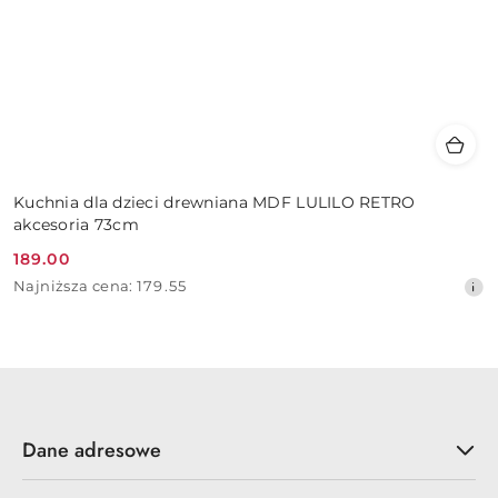
Kuchnia dla dzieci drewniana MDF LULILO RETRO
akcesoria 73cm
189.00
Cena
Najniższa
Najniższa cena:
179.55
promocyjna:
cena
z
30
dni
przed
obniżką
Dane adresowe