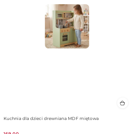
Kuchnia dla dzieci drewniana MDF miętowa
169.00