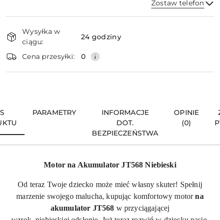
Zostaw telefon
Dostępność
Wysyłka w
i
24 godziny
ciągu:
dostawa
Wyślij
Cena przesyłki:
0
IS
PARAMETRY
INFORMACJE
OPINIE
UKTU
DOT.
(0)
P
BEZPIECZEŃSTWA
Motor na Akumulator JT568 Niebieski
Od teraz Twoje dziecko może mieć własny skuter! Spełnij
marzenie swojego malucha, kupując komfortowy motor
na
akumulator
JT568
w przyciągającej
wzrok, niebieskiej odsłonie. Już teraz rozwiń w dziecku pasję,