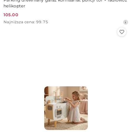
helikopter
105.00
Cena
Najniższa
Najniższa cena:
99.75
promocyjna:
cena
z
30
dni
przed
obniżką