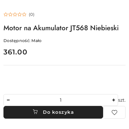
(0)
Motor na Akumulator JT568 Niebieski
Dostępność:
Mało
cena:
361.00
Ilość
szt.
Do koszyka