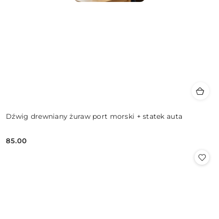
Dźwig drewniany żuraw port morski + statek auta
85.00
Cena: