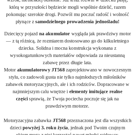
którą w przyszłości będziecie mogli wspólnie dzielić, razem
pokonując szerokie drogi. Pozwól mu poczuć radość i wolność
płynące z
samodzielnego prowadzenia jednośladu!
Dziecięcy pojazd
na akumulator
wygląda jak prawdziwy motor
— z tą różnicą, że rozmiarem dostosowano go do kilkuletniego
dziecka. Solidna i mocna konstrukcja wykonana z
wysokogatunkowych materiałów odpowiada za nieustanną
zabawę przez długie lata.
Motor
akumulatorowy
JT568
zaprojektowano w nowoczesnym
stylu, co zadowoli gusta nie tylko najmłodszych miłośników
zabawek motoryzacyjnych, ale i ich rodziców. Dopracowane w
najmniejszym calu wnętrze i
elementy imitujące realne
części
sprawią, że Twoja pociecha poczuje się jak na
prawdziwym motorze.
Motoryzacyjna zabawka
JT568
przeznaczona jest dla wszystkich
dzieci
powyżej 3. roku życia
, jednak pod Twoim czujnym
okiem mogą z niej korzystać nawet młodsi rajdowcy.