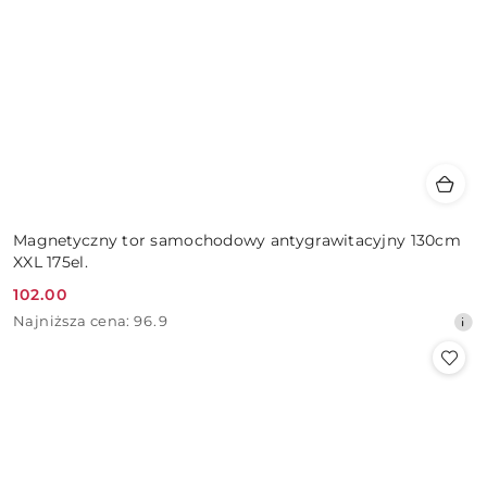
Magnetyczny tor samochodowy antygrawitacyjny 130cm
XXL 175el.
102.00
Cena
Najniższa
Najniższa cena:
96.9
promocyjna:
cena
z
30
dni
przed
obniżką