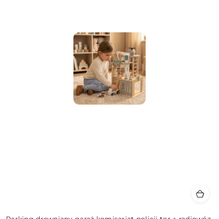
Parking drewniany garaż komisariat policji tor + radiowóz