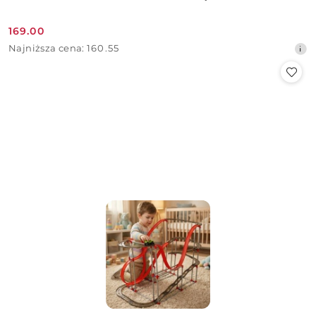
169.00
Cena
Najniższa
Najniższa cena:
160.55
promocyjna:
cena
z
30
dni
przed
obniżką