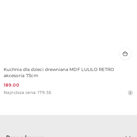
Kuchnia dla dzieci drewniana MDF LULILO RETRO
akcesoria 73cm
189.00
Cena
Najniższa
Najniższa cena:
179.55
promocyjna:
cena
z
30
dni
przed
obniżką