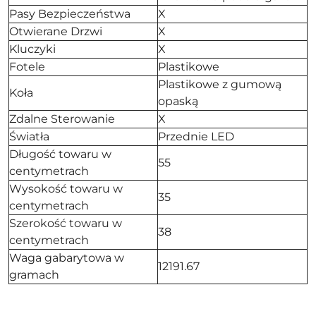
Pasy Bezpieczeństwa
X
Otwierane Drzwi
X
Kluczyki
X
Fotele
Plastikowe
Plastikowe z gumową
Koła
opaską
Zdalne Sterowanie
X
Światła
Przednie LED
Długość towaru w
55
centymetrach
Wysokość towaru w
35
centymetrach
Szerokość towaru w
38
centymetrach
Waga gabarytowa w
12191.67
gramach