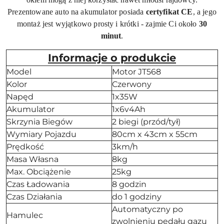
Prezentowane auto na akumulator posiada
certyfikat CE
, a jego
montaż jest wyjątkowo prosty i krótki - zajmie Ci około
30
minut
.
Informacje o produkcie
Model
Motor JT568
Kolor
Czerwony
Napęd
1x35W
Akumulator
1x6v4Ah
Skrzynia Biegów
2 biegi (przód/tył)
Wymiary Pojazdu
80cm x 43cm x 55cm
Prędkość
3km/h
Masa Własna
8kg
Max. Obciążenie
25kg
Czas Ładowania
8 godzin
Czas Działania
do 1 godziny
Automatyczny po
Hamulec
zwolnieniu pedału gazu