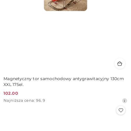
Magnetyczny tor samochodowy antygrawitacyjny 130cm
XXL 175el.
102.00
Cena
Najniższa
Najniższa cena:
96.9
promocyjna:
cena
z
30
dni
przed