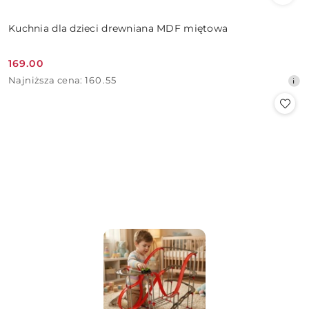
Kuchnia dla dzieci drewniana MDF miętowa
169.00
Cena
Najniższa
Najniższa cena:
160.55
promocyjna:
cena
z
30
dni
przed
obniżką