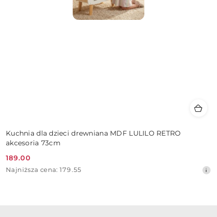
Kuchnia dla dzieci drewniana MDF LULILO RETRO
akcesoria 73cm
189.00
Cena
Najniższa
Najniższa cena:
179.55
promocyjna:
cena
z
30
dni
przed