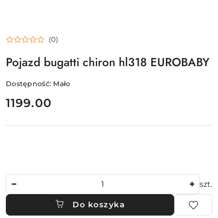
(0)
Pojazd bugatti chiron hl318 EUROBABY
Dostępność:
Mało
cena:
1199.00
Ilość
szt.
Do koszyka