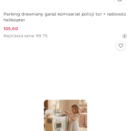
Parking drewniany garaż komisariat policji tor + radiowóz
helikopter
105.00
Cena
Najniższa
Najniższa cena:
99.75
promocyjna:
cena
z
30
dni
przed
obniżką