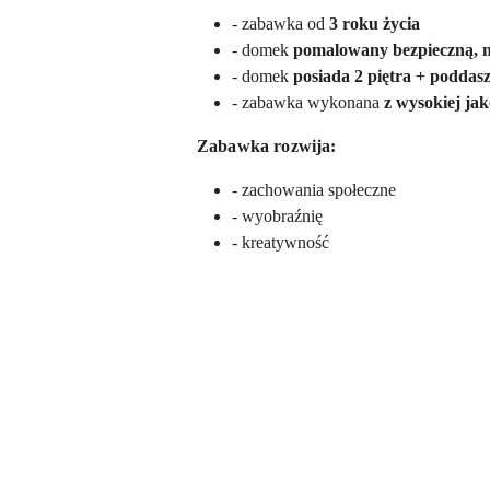
- zabawka od
3 roku życia
- domek
pomalowany bezpieczną, n
- domek
posiada 2 piętra + poddas
- zabawka wykonana
z wysokiej ja
Zabawka rozwija:
- zachowania społeczne
- wyobraźnię
- kreatywność
Pomiń karuzelę produktów