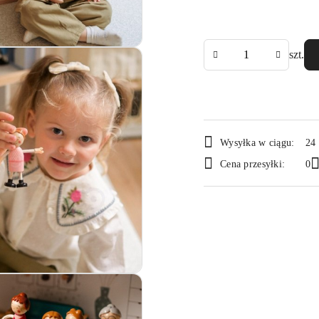
Ilość
szt.
Dostępność
Wysyłka w ciągu:
24
i
Cena przesyłki:
0
dostawa