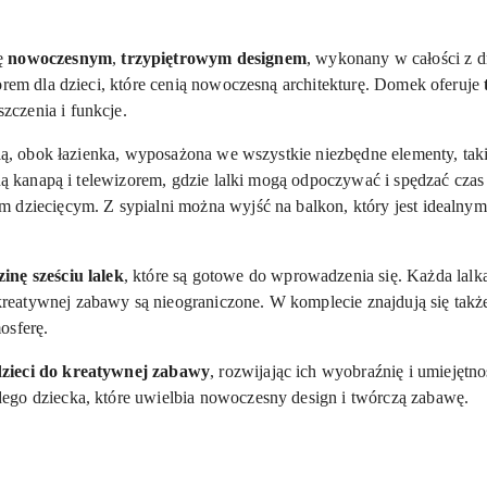
ę
nowoczesnym
,
trzypiętrowym designem
, wykonany w całości z d
orem dla dzieci, które cenią nowoczesną architekturę. Domek oferuje
czenia i funkcje.
nią, obok łazienka, wyposażona we wszystkie niezbędne elementy, taki
lną kanapą i telewizorem, gdzie lalki mogą odpoczywać i spędzać czas
 dziecięcym. Z sypialni można wyjść na balkon, który jest idealnym
nę sześciu lalek
, które są gotowe do wprowadzenia się. Każda lalka
eatywnej zabawy są nieograniczone. W komplecie znajdują się tak
osferę.
dzieci do kreatywnej zabawy
, rozwijając ich wyobraźnię i umiejętno
ego dziecka, które uwielbia nowoczesny design i twórczą zabawę.