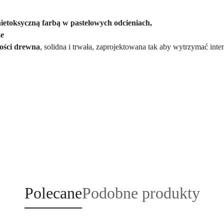
ietoksyczną farbą w pastelowych odcieniach,
ze
kości drewna
, solidna i trwała, zaprojektowana tak aby wytrzymać in
Produkty
Produkty
Polecane
Podobne produkty
o
o