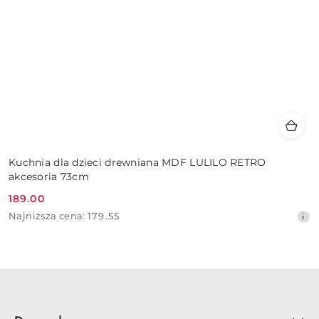
Kuchnia dla dzieci drewniana MDF LULILO RETRO
akcesoria 73cm
189.00
Cena
Najniższa
Najniższa cena:
179.55
promocyjna:
cena
z
30
dni
przed
obniżką