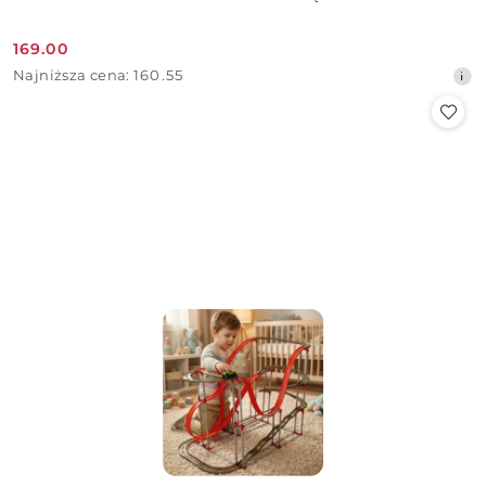
169.00
Cena
Najniższa
Najniższa cena:
160.55
promocyjna:
cena
z
30
dni
przed
obniżką