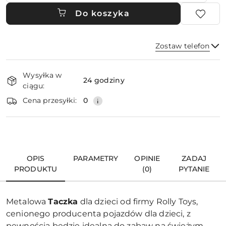
Do koszyka
Zostaw telefon
Dostępność
Wysyłka w
i
24 godziny
ciągu:
dostawa
Wyślij
Cena przesyłki:
0
OPIS
PARAMETRY
OPINIE
ZADAJ
PRODUKTU
(0)
PYTANIE
Metalowa
Taczka
dla dzieci od firmy Rolly Toys,
cenionego producenta pojazdów dla dzieci, z
pewnością będzie idealna do zabaw na świeżym