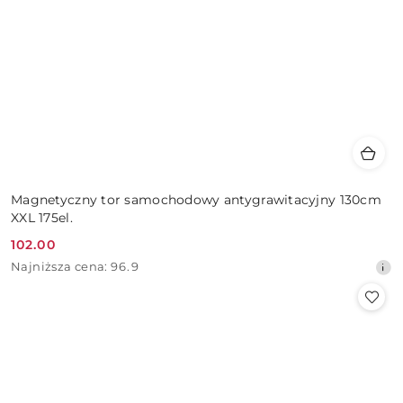
Magnetyczny tor samochodowy antygrawitacyjny 130cm
XXL 175el.
102.00
Cena
Najniższa
Najniższa cena:
96.9
promocyjna:
cena
z
30
dni
przed
obniżką