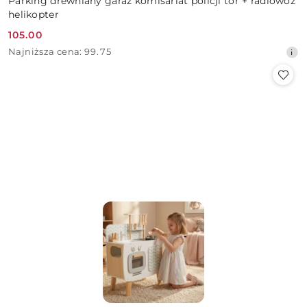
Parking drewniany garaż komisariat policji tor + radiowóz
helikopter
105.00
Cena
Najniższa
Najniższa cena:
99.75
promocyjna:
cena
z
30
dni
przed
obniżką