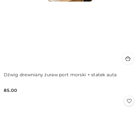
Dźwig drewniany żuraw port morski + statek auta
85.00
Cena: