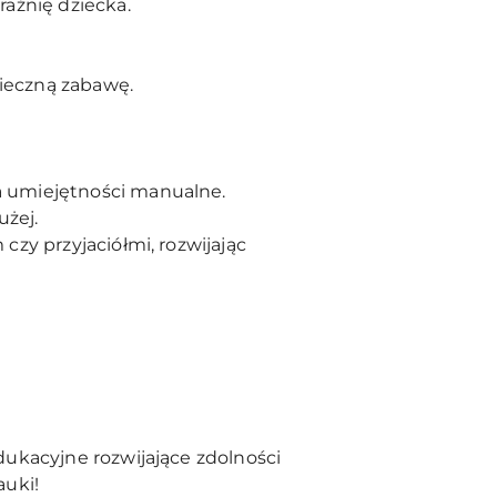
raźnię dziecka.
pieczną zabawę.
a umiejętności manualne.
użej.
zy przyjaciółmi, rozwijając
ukacyjne rozwijające zdolności
auki!