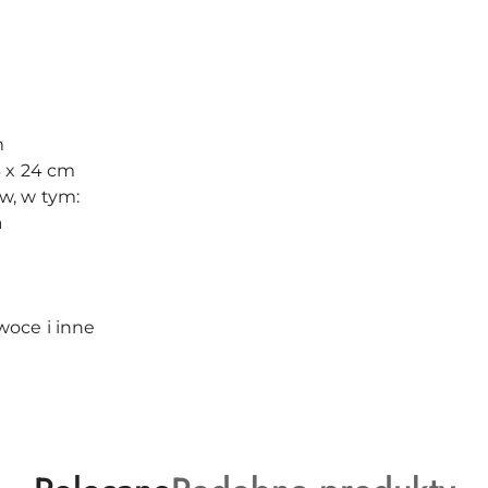
m
6 x 24 cm
w, w tym:
a
e
woce i inne