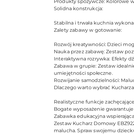
Produkty spożywcze: Kolorowe wa
Solidna konstrukcja:
Stabilna i trwała kuchnia wykon
Zalety zabawy w gotowanie:
Rozwój kreatywności: Dzieci mog
Nauka przez zabawę: Zestaw poz
Interaktywna rozrywka: Efekty d
Zabawa w grupie: Zestaw idealnie
umiejętności społeczne.
Rozwijanie samodzielności: Malu
Dlaczego warto wybrać Kuchar
Realistyczne funkcje zachęcając
Bogate wyposażenie gwarantuje
Zabawka edukacyjna wspierająca
Zestaw Kucharz Domowy EBZ922-16
malucha. Spraw swojemu dziecku 