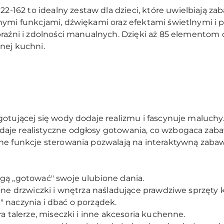
62 to idealny zestaw dla dzieci, które uwielbiają z
nymi funkcjami, dźwiękami oraz efektami świetlnymi i
raźni i zdolności manualnych. Dzięki aż 85 elementom d
nej kuchni.
gotującej się wody dodaje realizmu i fascynuje maluchy
aje realistyczne odgłosy gotowania, co wzbogaca zab
ne funkcje sterowania pozwalają na interaktywną zaba
gą „gotować" swoje ulubione dania.
rane drzwiczki i wnętrza naśladujące prawdziwe sprzęt
 naczynia i dbać o porządek.
ra talerze, miseczki i inne akcesoria kuchenne.