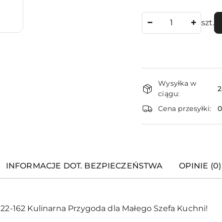
Ilość
szt.
Dostępność
Wysyłka w
i
2
ciągu:
dostawa
Cena przesyłki:
INFORMACJE DOT. BEZPIECZEŃSTWA
OPINIE (0)
-162 Kulinarna Przygoda dla Małego Szefa Kuchni!