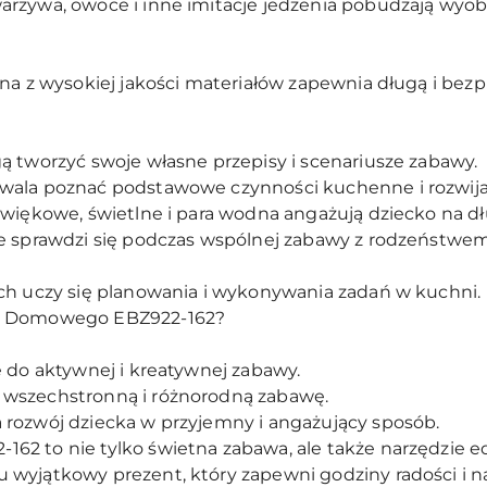
rzywa, owoce i inne imitacje jedzenia pobudzają wyob
ana z wysokiej jakości materiałów zapewnia długą i bez
ą tworzyć swoje własne przepisy i scenariusze zabawy.
wala poznać podstawowe czynności kuchenne i rozwij
źwiękowe, świetlne i para wodna angażują dziecko na dł
 sprawdzi się podczas wspólnej zabawy z rodzeństwem c
ch uczy się planowania i wykonywania zadań w kuchni.
za Domowego EBZ922-162?
e do aktywnej i kreatywnej zabawy.
 wszechstronną i różnorodną zabawę.
 rozwój dziecka w przyjemny i angażujący sposób.
2 to nie tylko świetna zabawa, ale także narzędzie ed
wyjątkowy prezent, który zapewni godziny radości i n