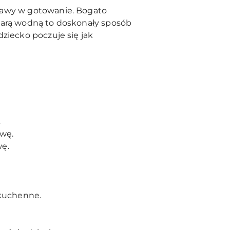
abawy w gotowanie. Bogato
 parą wodną to doskonały sposób
ziecko poczuje się jak
.
awę.
wę.
y kuchenne.