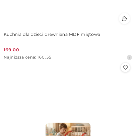
Kuchnia dla dzieci drewniana MDF miętowa
169.00
Cena
Najniższa
Najniższa cena:
160.55
promocyjna:
cena
z
30
dni
przed
obniżką