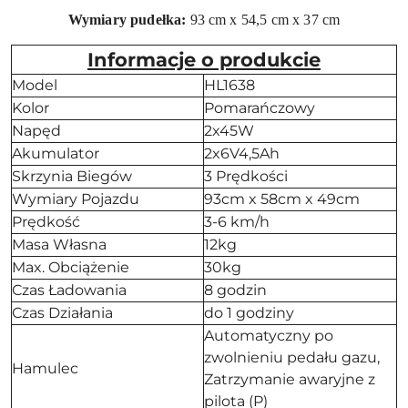
Wymiary pudełka:
93 cm x 54,5 cm x 37 cm
Informacje o produkcie
Model
HL1638
Kolor
Pomarańczowy
Napęd
2x45W
Akumulator
2x6V4,5Ah
Skrzynia Biegów
3 Prędkości
Wymiary Pojazdu
93cm x 58cm x 49cm
Prędkość
3-6 km/h
Masa Własna
12kg
Max. Obciążenie
30kg
Czas Ładowania
8 godzin
Czas Działania
do 1 godziny
Automatyczny po
zwolnieniu pedału gazu,
Hamulec
Zatrzymanie awaryjne z
pilota (P)