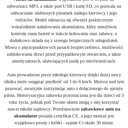
odtwarzacz MP3, a także port USB i kartę SD, co pozwala na
odtwarzanie ulubionych piosenek małego kierowcy i jego
rodziców. Model odznacza się również praktycznym
wskaźnikiem naładowania akumulatora, który umożliwia
kontrolę stanu baterii w trakcie ładowania oraz zabawy, a
dodatkowo składa się z szeregu bezpiecznych udogodnień.
Mowa o pięciopunktowych pasach bezpieczeństwa, możliwości
zablokowania drzwi przed przypadkowym otwarciem, a także
amortyzatorach, ułatwiających jazdę po nierównościach.
Auto prowadzone przez młodego kierowcę dzięki dużej mocy
silnika może osiągnąć prędkość od 3 do 6 km/h. Możesz nad tym
panować, awaryjnie zatrzymując auto z dołączonego do sprzętu
pilota. Motoryzacyjna zabawka przeznaczona jest dla dzieci od 3
roku życia, jednak pod Twoim okiem mogą z niej korzystać
nawet młodsi rajdowcy. Przedstawione
zabawkowe auto na
akumulator
posiada certyfikat CE, a jego montaż jest
wyjątkowo prosty i krótki - zajmie Ci około 30 minut.