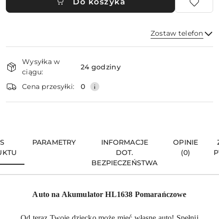
Do koszyka
Zostaw telefon
Dostępność
Wysyłka w
i
24 godziny
ciągu:
dostawa
Wyślij
Cena przesyłki:
0
IS
PARAMETRY
INFORMACJE
OPINIE
UKTU
DOT.
(0)
P
BEZPIECZEŃSTWA
Auto na Akumulator HL1638 Pomarańczowe
Od teraz Twoje dziecko może mieć własne auto! Spełnij