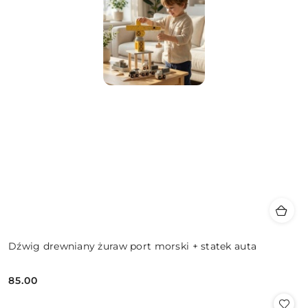
Dźwig drewniany żuraw port morski + statek auta
85.00
Cena: