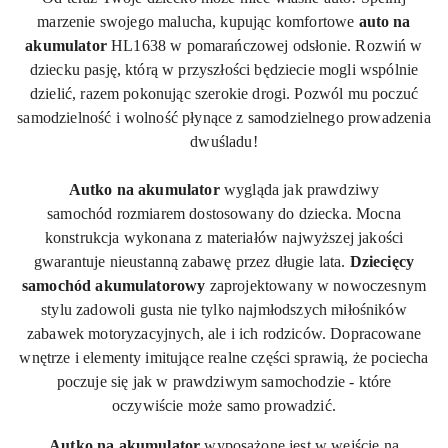
marzenie swojego malucha, kupując komfortowe
auto na
akumulator
HL1638 w pomarańczowej odsłonie. Rozwiń w
dziecku pasję, którą w przyszłości będziecie mogli wspólnie
dzielić, razem pokonując szerokie drogi. Pozwól mu poczuć
samodzielność i wolność płynące z samodzielnego prowadzenia
dwuśladu!
Autko na akumulator
wygląda jak prawdziwy
samochód
rozmiarem
dostosowany do dziecka. Mocna
konstrukcja wykonana z materiałów najwyższej jakości
gwarantuje nieustanną zabawę przez długie lata.
Dziecięcy
samochód akumulatorowy
zaprojektowany w nowoczesnym
stylu zadowoli gusta nie tylko najmłodszych miłośników
zabawek motoryzacyjnych, ale i ich rodziców. Dopracowane
wnętrze i elementy imitujące realne części sprawią, że pociecha
poczuje się jak w prawdziwym
samochodzie - które
oczywiście
może samo prowadzić.
A
utko na akumulator
wyposażone jest w wejście na