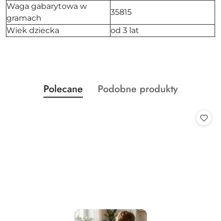
Waga gabarytowa w
35815
gramach
Wiek dziecka
od 3 lat
Produkty
Produkty
Polecane
Podobne produkty
Pomiń karuzelę produktów
o
o
statusie:
statusie: