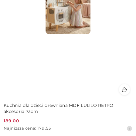
Kuchnia dla dzieci drewniana MDF LULILO RETRO
akcesoria 73cm
189.00
Cena
Najniższa
Najniższa cena:
179.55
promocyjna:
cena