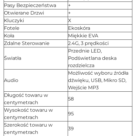
Pasy Bezpieczeństwa
+
Otwierane Drzwi
+
Kluczyki
X
Fotele
Ekoskóra
Koła
Miękkie EVA
Zdalne Sterowanie
2.4G, 3 prędkości
Przednie LED,
Światła
Podświetlana deska
rozdzielcza
Możliwość wyboru źródła
Audio
dźwięku, USB, Mikro SD,
Wejście MP3
Długość towaru w
58
centymetrach
Wysokość towaru w
95
centymetrach
Szerokość towaru w
39
centymetrach