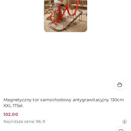
Magnetyczny tor samochodowy antygrawitacyjny 130cm
XXL 175el.
102.00
Cena
Najniższa
Najniższa cena:
96.9
promocyjna:
cena