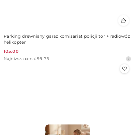
Parking drewniany garaż komisariat policji tor + radiowóz
helikopter
105.00
Cena
Najniższa
Najniższa cena:
99.75
promocyjna:
cena
z
30
dni
przed
obniżką