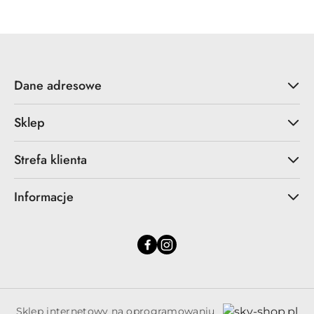
z
30
dni
przed
obniżką
Dane adresowe
Sklep
Strefa klienta
Informacje
Sklep internetowy na oprogramowaniu