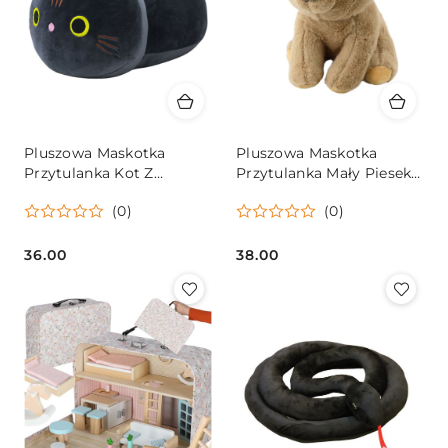
Pluszowa Maskotka
Pluszowa Maskotka
Przytulanka Kot Z
Przytulanka Mały Piesek
Długim Ogonem Czarny
Chihuahua Beżowy 22cm
(0)
(0)
40cm
36.00
38.00
Cena:
Cena: