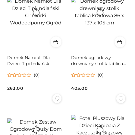
Domek Namiot Dla
Domek ogrodowy
Dzieci Tipi Indiański
drewniany stolik tablica
Chmurki Wodoodporny
kredowa 86 x 137 x 105
(0)
(0)
Ogród
cm
263.00
405.00
Cena:
Cena: