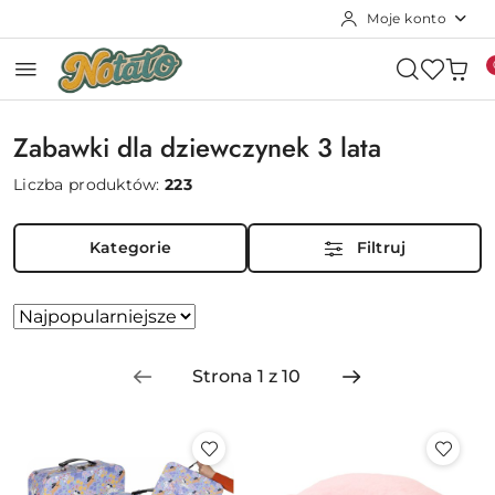
Moje konto
Przejdź do treści głównej
Przejdź do wyszukiwarki
Przejdź do moje konto
Przejdź do menu głównego
Przejdź do stopki
Zabawki dla dziewczynek 3 lata
Liczba produktów:
223
Kategorie
Filtruj
Zastosowano sortowanie: Najpopularniejsze.
Sortuj
według