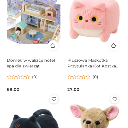
Domek w walizce hotel
Pluszowa Maskotka
spa dla zwierząt
Przytulanka Kot Kostka
drewniane mebelki
Różowy 18cm
(0)
(0)
figurki
69.00
27.00
Cena:
Cena: