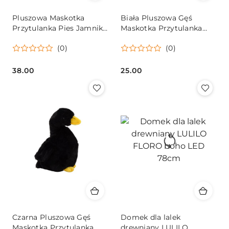
Pluszowa Maskotka
Biała Pluszowa Gęś
Przytulanka Pies Jamnik
Maskotka Przytulanka
Jasno Brązowy 25cm
Pluszak Kaczka 30 cm
(0)
(0)
38.00
25.00
Cena:
Cena:
Czarna Pluszowa Gęś
Domek dla lalek
Maskotka Przytulanka
drewniany LULILO