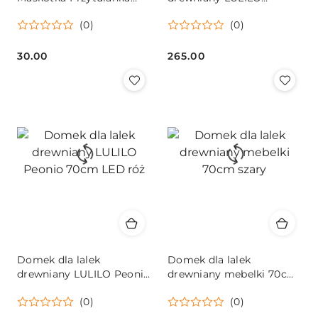
Pluszak Kaczka 30cm
FLORO boho LED 78cm
(0)
(0)
30.00
265.00
Cena:
Cena:
Domek dla lalek
Domek dla lalek
drewniany LULILO Peonio
drewniany mebelki 70cm
70cm LED róż
szary
(0)
(0)