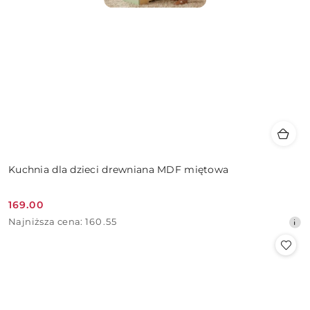
Kuchnia dla dzieci drewniana MDF miętowa
169.00
Cena
Najniższa
Najniższa cena:
160.55
promocyjna:
cena
z
30
dni
przed
obniżką