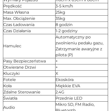
Prędkość
3-5 km/h
Masa Własna
25kg
Max. Obciążenie
35kg
Czas Ładowania
8 godzin
Czas Działania
1-2 godziny
Automatyczny po
zwolnieniu pedału gazu,
Hamulec
Zatrzymanie awaryjne z
pilota (P)
Pasy Bezpieczeństwa
+
Otwierane Drzwi
+
Kluczyki
X
Fotele
Ekoskóra
Koła
Miękkie EVA
Zdalne Sterowanie
2.4G
Światła
Przednie LED
Mikro SD, FM Radio,
Audio
Bluetooth