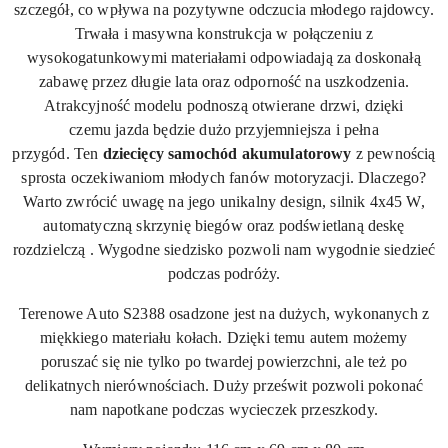
szczegół, co wpływa na pozytywne odczucia młodego rajdowcy.
Trwała i masywna konstrukcja w połączeniu z
wysokogatunkowymi materiałami odpowiadają za doskonałą
zabawę przez długie lata oraz odporność na uszkodzenia.
Atrakcyjność modelu podnoszą otwierane drzwi, dzięki
czemu jazda będzie dużo przyjemniejsza i pełna
przygód. Ten
dziecięcy samochód akumulatorowy
z pewnością
sprosta oczekiwaniom młodych fanów motoryzacji. Dlaczego?
Warto zwrócić uwagę na jego unikalny design, silnik 4x45 W,
automatyczną skrzynię biegów oraz podświetlaną deskę
rozdzielczą . Wygodne siedzisko pozwoli nam wygodnie siedzieć
podczas podróży.
Terenowe Auto S2388 osadzone jest na dużych, wykonanych z
miękkiego materiału kołach. Dzięki temu autem możemy
poruszać się nie tylko po twardej powierzchni, ale też po
delikatnych nierównościach. Duży prześwit pozwoli pokonać
nam napotkane podczas wycieczek przeszkody.