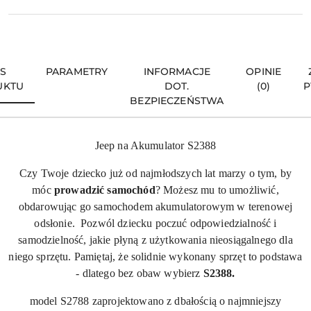
IS
PARAMETRY
INFORMACJE
OPINIE
UKTU
DOT.
(0)
P
BEZPIECZEŃSTWA
Jeep na Akumulator S2388
Czy Twoje dziecko już od najmłodszych lat marzy o tym, by
móc
prowadzić samochód
? Możesz mu to umożliwić,
obdarowując go samochodem akumulatorowym w terenowej
odsłonie. Pozwól dziecku poczuć odpowiedzialność i
samodzielność, jakie płyną z użytkowania nieosiągalnego dla
niego sprzętu. Pamiętaj, że solidnie wykonany sprzęt to podstawa
- dlatego bez obaw wybierz
S2388.
model S2788 zaprojektowano z dbałością o najmniejszy