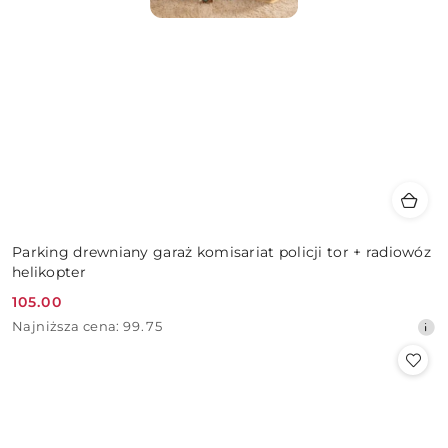
Parking drewniany garaż komisariat policji tor + radiowóz
helikopter
105.00
Cena
Najniższa
Najniższa cena:
99.75
promocyjna:
cena
z
30
dni
przed
obniżką