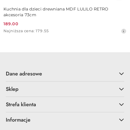
Kuchnia dla dzieci drewniana MDF LULILO RETRO
akcesoria 73cm
189.00
Cena
Najniższa
Najniższa cena:
179.55
promocyjna:
cena
z
30
dni
przed
obniżką
Dane adresowe
Sklep
Strefa klienta
Informacje