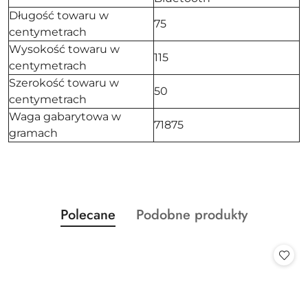
Długość towaru w
75
centymetrach
Wysokość towaru w
115
centymetrach
Szerokość towaru w
50
centymetrach
Waga gabarytowa w
71875
gramach
Produkty
Produkty
Polecane
Podobne produkty
Pomiń karuzelę produktów
o
o
statusie:
statusie: