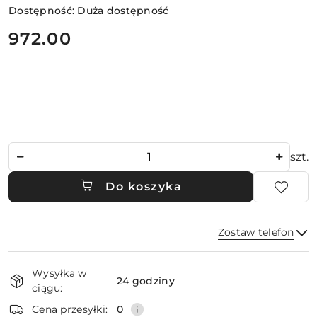
Dostępność:
Duża dostępność
cena:
972.00
Ilość
szt.
Do koszyka
Zostaw telefon
Dostępność
Wysyłka w
i
24 godziny
ciągu:
dostawa
Wyślij
Cena przesyłki:
0