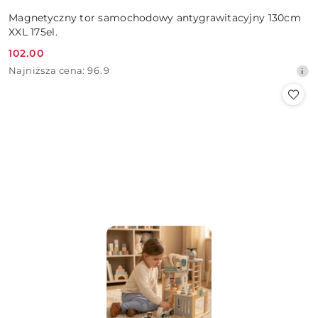
Magnetyczny tor samochodowy antygrawitacyjny 130cm
XXL 175el.
102.00
Cena
Najniższa
Najniższa cena:
96.9
promocyjna:
cena
z
30
dni
przed
obniżką