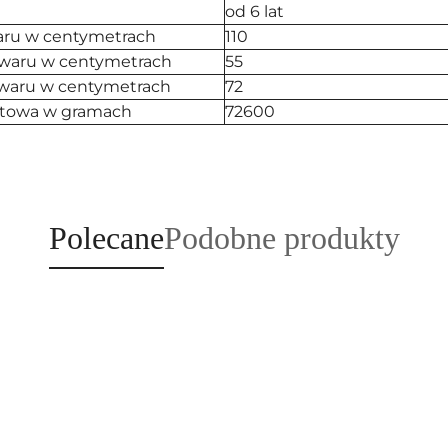
a
od 6 lat
aru w centymetrach
110
waru w centymetrach
55
owaru w centymetrach
72
towa w gramach
72600
Produkty
Produkty
Polecane
Podobne produkty
o
o
statusie:
statusie: