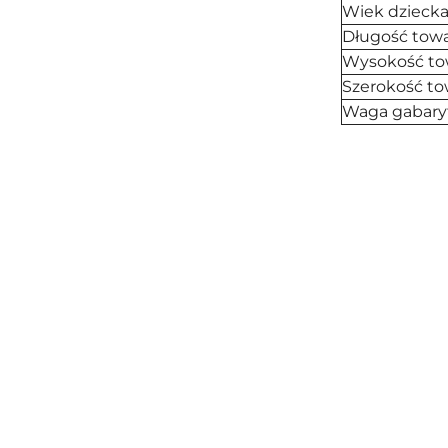
Wiek dzieck
Długość tow
Wysokość to
Szerokość t
Waga gabary
Pomiń karuzelę produktów