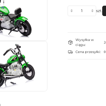
Ilość
szt.
Dostępność
Wysyłka w
i
2
ciągu:
dostawa
Cena przesyłki:
0