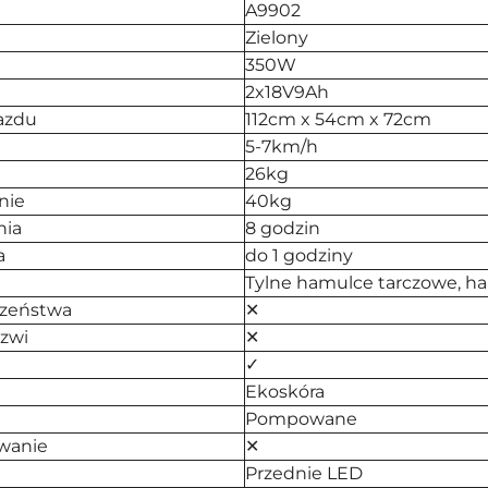
A9902
Zielony
350W
2x18V9Ah
azdu
112cm x 54cm x 72cm
5-7km/h
26kg
nie
40kg
nia
8 godzin
a
do 1 godziny
Tylne hamulce tarczowe, h
czeństwa
✕
zwi
✕
✓
Ekoskóra
Pompowane
wanie
✕
Przednie LED