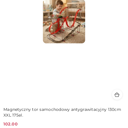
Magnetyczny tor samochodowy antygrawitacyjny 130cm
XXL 175el.
102.00
Cena