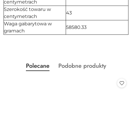
centymetrach
Szerokość towaru w
43
centymetrach
Waga gabarytowa w
58580.33
gramach
Produkty
Produkty
Polecane
Podobne produkty
Pomiń karuzelę produktów
o
o
statusie:
statusie: