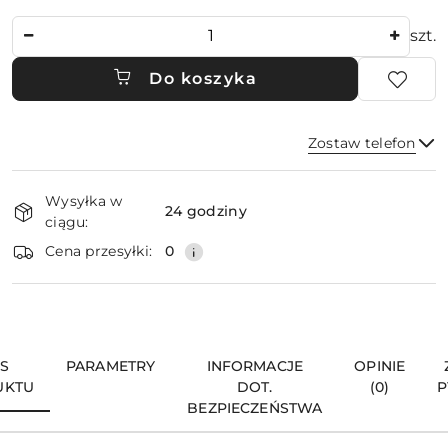
Ilość
szt.
Do koszyka
Zostaw telefon
Dostępność
Wysyłka w
i
24 godziny
ciągu:
dostawa
Wyślij
Cena przesyłki:
0
IS
PARAMETRY
INFORMACJE
OPINIE
UKTU
DOT.
(0)
P
BEZPIECZEŃSTWA