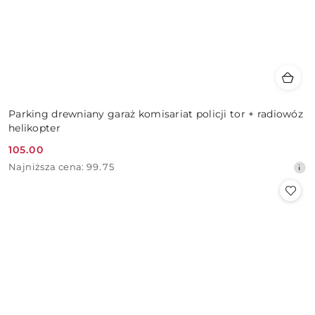
Parking drewniany garaż komisariat policji tor + radiowóz
helikopter
105.00
Cena
Najniższa
Najniższa cena:
99.75
promocyjna:
cena
z
30
dni
przed
obniżką