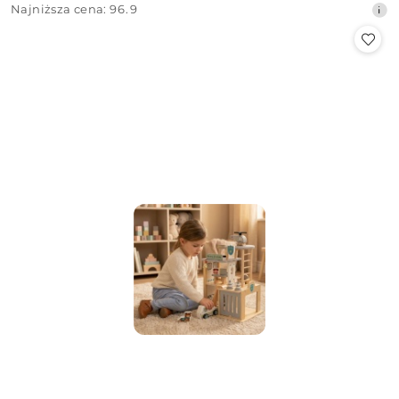
Najniższa
Najniższa cena:
96.9
promocyjna:
cena
z
30
dni
przed
obniżką