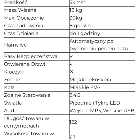
Prędkość
5km/h
Masa Własna
18 kg
Max. Obciążenie
30kg
Czas Ładowania
8 godzin
Czas Działania
do 1 godziny
Automatyczny po
Hamulec
zwolnieniu pedału gazu
Pasy Bezpieczeństwa
✓
Otwierane Drzwi
✓
Kluczyki
✕
Fotele
Miękka ekoskóra
Koła
Miękkie EVA
Zdalne Sterowanie
2.4G
Światła
Przednie i Tylne LED
Audio
Wejście MP3, Wejście USB
Długość towaru w
122
centymetrach
Wysokość towaru w
67