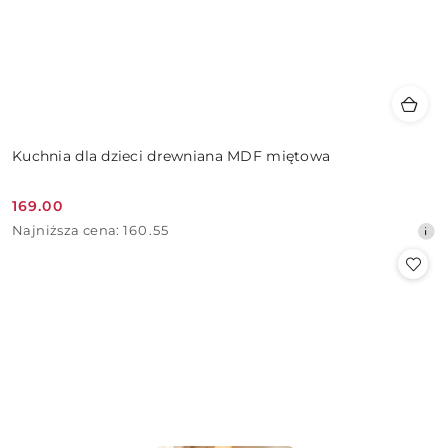
Kuchnia dla dzieci drewniana MDF miętowa
169.00
Cena
Najniższa
Najniższa cena:
160.55
promocyjna:
cena
z
30
dni
przed
obniżką