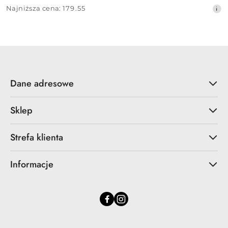
Cena
Najniższa
Najniższa cena:
179.55
promocyjna:
cena
z
30
dni
przed
obniżką
Dane adresowe
Sklep
Strefa klienta
Informacje