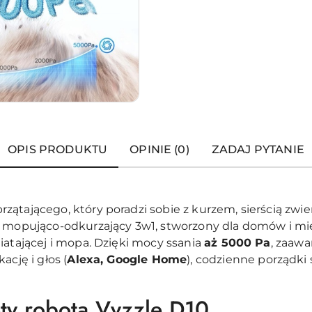
OPIS PRODUKTU
OPINIE (0)
ZADAJ PYTANIE
ątającego, który poradzi sobie z kurzem, sierścią zwi
t mopująco-odkurzający 3w1, stworzony dla domów i mie
iatającej i mopa. Dzięki mocy ssania
aż 5000 Pa
, zaawa
ację i głos (
Alexa, Google Home
), codzienne porządki 
ety robota Vyzzle D10