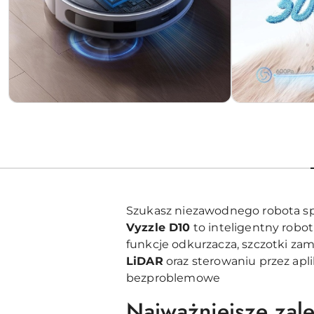
Szukasz niezawodnego robota sprz
Vyzzle D10
to inteligentny robo
funkcje odkurzacza, szczotki zam
LiDAR
oraz sterowaniu przez aplik
bezproblemowe
Najważniejsze zal