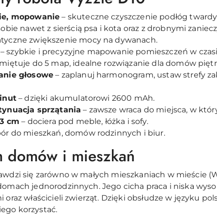
nie, mopowanie
– skuteczne czyszczenie podłóg twardyc
sobie nawet z sierścią psa i kota oraz z drobnymi zaniec
tyczne zwiększenie mocy na dywanach.
– szybkie i precyzyjne mapowanie pomieszczeń w czasi
miętuje do 5 map, idealne rozwiązanie dla domów pięt
wanie głosowe
– zaplanuj harmonogram, ustaw strefy za
inut
– dzięki akumulatorowi 2600 mAh.
tynuacja sprzątania
– zawsze wraca do miejsca, w któr
,3 cm
– dociera pod meble, łóżka i sofy.
ór do mieszkań, domów rodzinnych i biur.
ch domów i mieszkań
rawdzi się zarówno w małych mieszkaniach w mieście (
 domach jednorodzinnych. Jego cicha praca i niska wys
oraz właścicieli zwierząt. Dzięki obsłudze w języku polsk
ego korzystać.