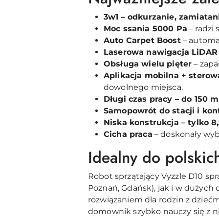
3w1 – odkurzanie, zamiata
Moc ssania 5000 Pa
– radzi 
Auto Carpet Boost
– automa
Laserowa nawigacja LiDAR
Obsługa wielu pięter
– zapa
Aplikacja mobilna + stero
dowolnego miejsca.
Długi czas pracy – do 150 m
Samopowrót do stacji i kon
Niska konstrukcja – tylko 8
Cicha praca
– doskonały wyb
Idealny do polski
Robot sprzątający Vyzzle D10 sp
Poznań, Gdańsk), jak i w dużych
rozwiązaniem dla rodzin z dziećmi 
domownik szybko nauczy się z ni