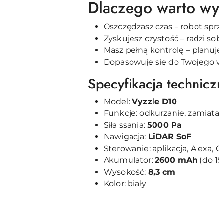
Dlaczego warto w
Oszczędzasz czas – robot sp
Zyskujesz czystość – radzi so
Masz pełną kontrolę – planuj
Dopasowuje się do Twojego wn
Specyfikacja technicz
Model:
Vyzzle D10
Funkcje: odkurzanie, zamiat
Siła ssania:
5000 Pa
Nawigacja:
LiDAR SoF
Sterowanie: aplikacja, Alexa
Akumulator:
2600 mAh
(do 1
Wysokość:
8,3 cm
Kolor: biały