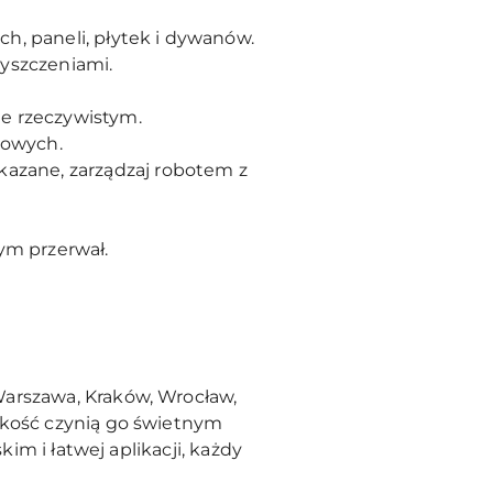
h, paneli, płytek i dywanów.
zyszczeniami.
e rzeczywistym.
rowych.
kazane, zarządzaj robotem z
ym przerwał.
Warszawa, Kraków, Wrocław,
okość czynią go świetnym
im i łatwej aplikacji, każdy