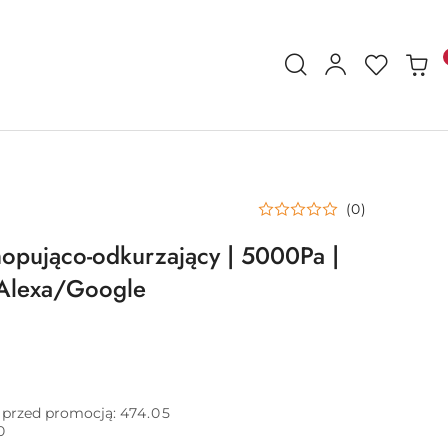
(0)
opująco-odkurzający | 5000Pa |
 Alexa/Google
i przed promocją:
474.05
0