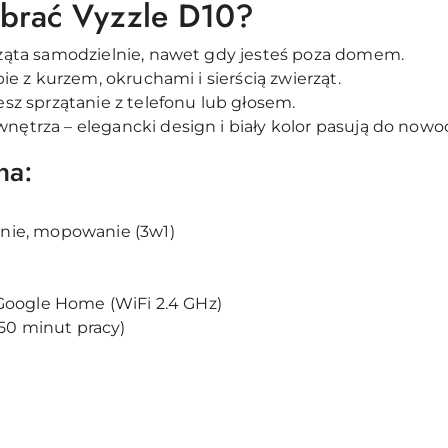
ybrać Vyzzle D10?
rząta samodzielnie, nawet gdy jesteś poza domem.
bie z kurzem, okruchami i sierścią zwierząt.
esz sprzątanie z telefonu lub głosem.
ętrza – elegancki design i biały kolor pasują do nowoc
na:
anie, mopowanie (3w1)
, Google Home (WiFi 2.4 GHz)
50 minut pracy)