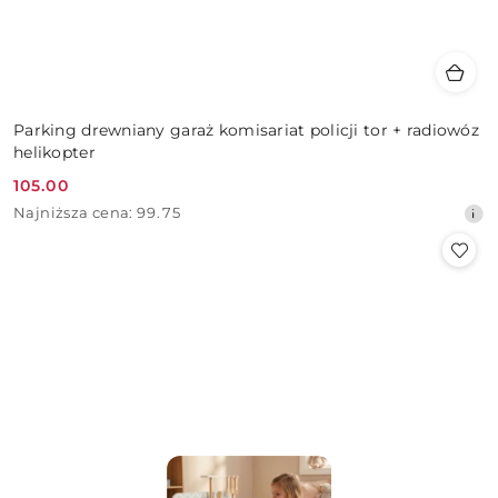
Parking drewniany garaż komisariat policji tor + radiowóz
helikopter
105.00
Cena
Najniższa
Najniższa cena:
99.75
promocyjna:
cena
z
30
dni
przed
obniżką