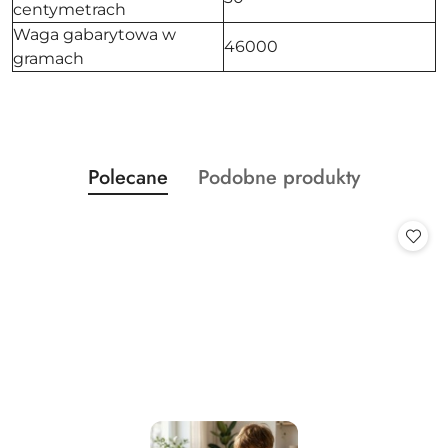
centymetrach
Waga gabarytowa w
46000
gramach
Produkty
Produkty
Polecane
Podobne produkty
Pomiń karuzelę produktów
o
o
statusie:
statusie: