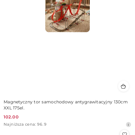
Magnetyczny tor samochodowy antygrawitacyjny 130cm
XXL 175el.
102.00
Cena
Najniższa
Najniższa cena:
96.9
promocyjna:
cena
z