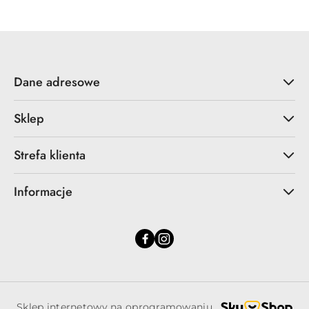
z
30
dni
przed
obniżką
Dane adresowe
Sklep
Strefa klienta
Informacje
Sklep internetowy na oprogramowaniu