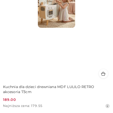
Kuchnia dla dzieci drewniana MDF LULILO RETRO
akcesoria 73cm
189.00
Cena
Najniższa
Najniższa cena:
179.55
promocyjna:
cena