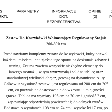
IS
PARAMETRY
INFORMACJE
OPINIE
UKTU
DOT.
(0)
P
BEZPIECZEŃSTWA
Zestaw Do Koszykówki Wolnostojący Regulowany Stojak
200-300 cm
Przedstawiamy kompletny zestaw do koszykówki, który pozwoli
każdemu młodemu entuzjaście tego sportu na doskonałą zabawę i
trening. Zestaw zawiera wszystkie niezbędne elementy do
łatwego montażu, w tym wytrzymałą i solidną tablicę oraz
standardowej wielkości obręcz, gotową na dynamiczne rzuty.
Całkowita wysokość zestawu jest regulowana od 200 cm do 305
cm, co pozwala na dostosowanie do wzrostu i umiejętności
gracza. Tablica ma wymiary 105 cm na 70 cm i grubość 3 cm,
zapewniając odpowiednią powierzchnię do celnych rzutów.
Podstawa o wymiarach 108 cm na 74 cm i wysokości 17 cm, po