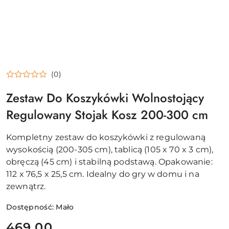
(0)
Zestaw Do Koszykówki Wolnostojący
Regulowany Stojak Kosz 200-300 cm
Kompletny zestaw do koszykówki z regulowaną
wysokością (200-305 cm), tablicą (105 x 70 x 3 cm),
obręczą (45 cm) i stabilną podstawą. Opakowanie:
112 x 76,5 x 25,5 cm. Idealny do gry w domu i na
zewnątrz.
Dostępność:
Mało
cena:
469.00