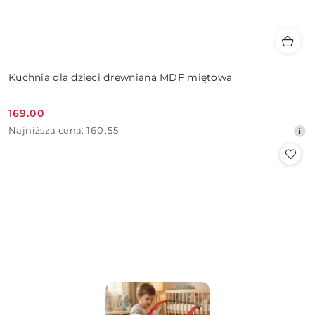
Kuchnia dla dzieci drewniana MDF miętowa
169.00
Cena
Najniższa
Najniższa cena:
160.55
promocyjna:
cena
z
30
dni
przed
obniżką