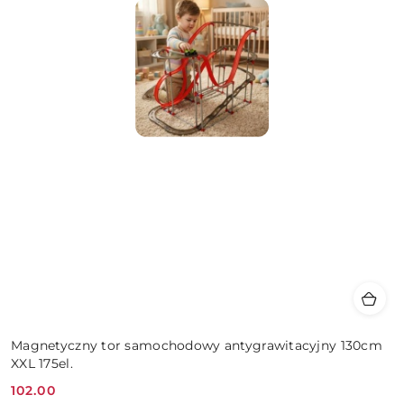
Magnetyczny tor samochodowy antygrawitacyjny 130cm
XXL 175el.
102.00
Cena