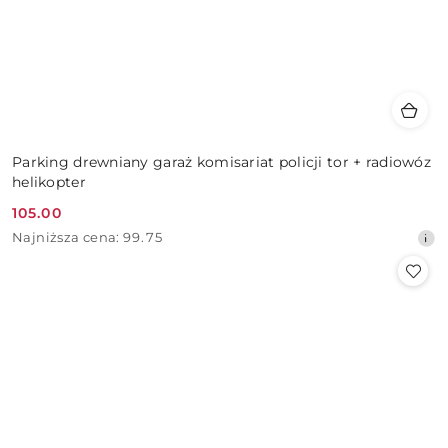
Parking drewniany garaż komisariat policji tor + radiowóz
helikopter
105.00
Cena
Najniższa
Najniższa cena:
99.75
promocyjna:
cena
z
30
dni
przed
obniżką