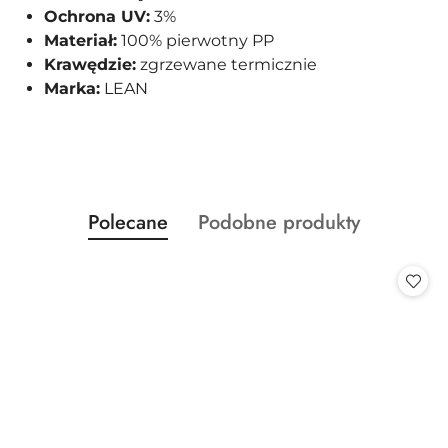
Ochrona UV:
3%
Materiał:
100% pierwotny PP
Krawędzie:
zgrzewane termicznie
Marka:
LEAN
Produkty
Produkty
Polecane
Podobne produkty
Pomiń karuzelę produktów
o
o
statusie:
statusie: