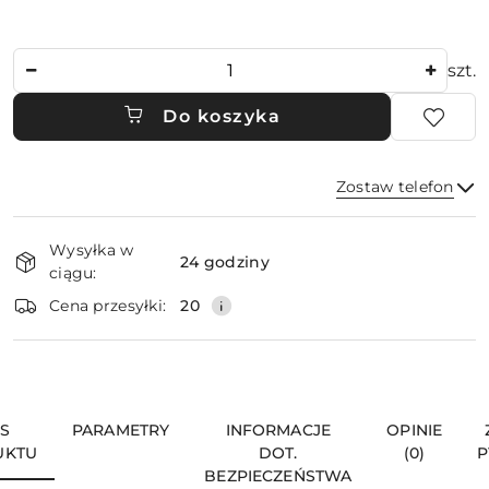
Ilość
szt.
Do koszyka
Zostaw telefon
Dostępność
Wysyłka w
i
24 godziny
ciągu:
dostawa
Wyślij
Cena przesyłki:
20
IS
PARAMETRY
INFORMACJE
OPINIE
UKTU
DOT.
(0)
P
BEZPIECZEŃSTWA