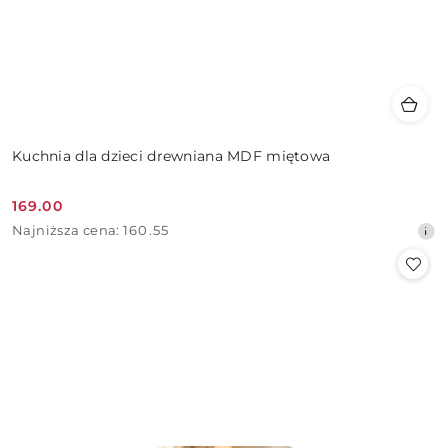
Kuchnia dla dzieci drewniana MDF miętowa
169.00
Cena
Najniższa
Najniższa cena:
160.55
promocyjna:
cena
z
30
dni
przed
obniżką