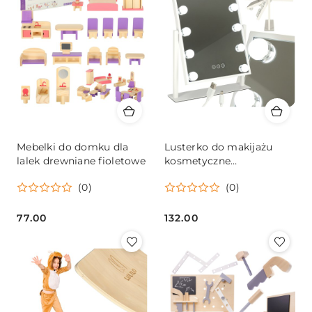
Mebelki do domku dla
Lusterko do makijażu
lalek drewniane fioletowe
kosmetyczne
podświetlane 12 LED
(0)
(0)
Hollywood z 12
żarówkami USB 30 x 40
cm
77.00
132.00
Cena:
Cena: