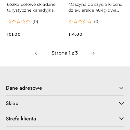
Łóżko polowe składane
Maszyna do szycia krosno
turystyczne kanadyjka
dziewiarskie 48-igłowa
czarne 150kg
okrągła + 4 kłębki włóczki
(0)
(0)
101.00
114.00
Cena:
Cena:
Dane adresowe
Sklep
Strefa klienta