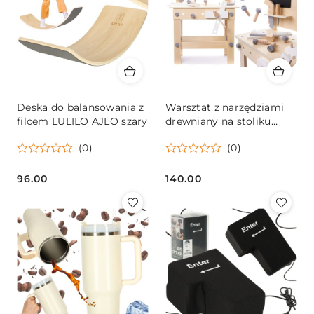
Deska do balansowania z
Warsztat z narzędziami
filcem LULILO AJLO szary
drewniany na stoliku
zestaw majsterkowicza
(0)
(0)
96.00
140.00
Cena:
Cena: