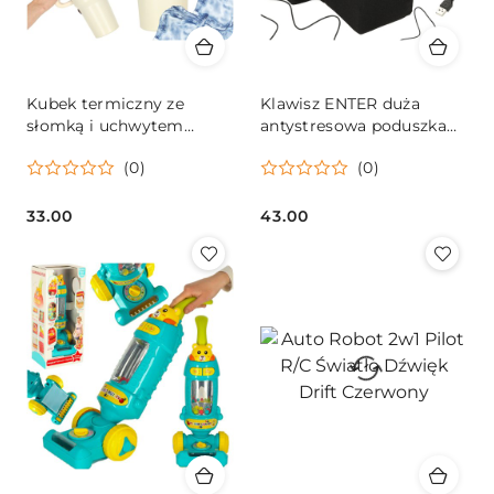
Kubek termiczny ze
Klawisz ENTER duża
słomką i uchwytem
antystresowa poduszka
termos 1200ml kremowy
USB
(0)
(0)
33.00
43.00
Cena:
Cena: