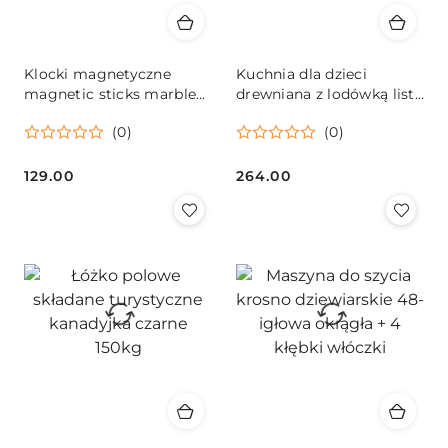
Klocki magnetyczne
Kuchnia dla dzieci
magnetic sticks marble
drewniana z lodówką listą
tor kulkowy z dźwiękiem
zakupów światło LED +
(0)
(0)
muzyką grający 118
akcesoria garnki sztućce
elementów
duża 80cm
129.00
264.00
Cena:
Cena: