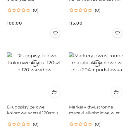
samochodowa mini na
100cm szary
(0)
(0)
jedzenie kosmetyki
grzanie chłodzenie 2w1 4L
biała
100.00
115.00
Cena:
Cena:
Długopisy żelowe
Markery dwustronne
kolorowe w etui 120szt +
mazaki alkoholowe w etui
120 wkładów
204 + podstawka
(0)
(0)