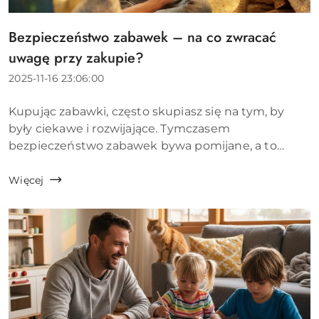
Bezpieczeństwo zabawek – na co zwracać
Tytuł
artykułu:
uwagę przy zakupie?
Data
2025-11-16 23:06:00
dodania:
Treść
Kupując zabawki, często skupiasz się na tym, by
artykułu:
były ciekawe i rozwijające. Tymczasem
bezpieczeństwo zabawek bywa pomijane, a to
właśnie ono wpływa na spokój Twojej głowy i
zdrowie dziecka. Warto wiedzieć, na co zwracać
Więcej
uwagę przy zakupie, by wybra...