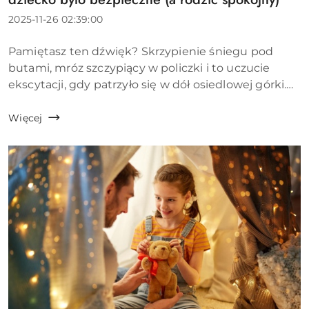
Data
2025-11-26 02:39:00
dodania:
Treść
Pamiętasz ten dźwięk? Skrzypienie śniegu pod
artykułu:
butami, mróz szczypiący w policzki i to uczucie
ekscytacji, gdy patrzyło się w dół osiedlowej górki.
Zima to czas magii, ale dla rodziców to też czas
wyzwań. Gdy spada pierwszy śnieg...
Więcej