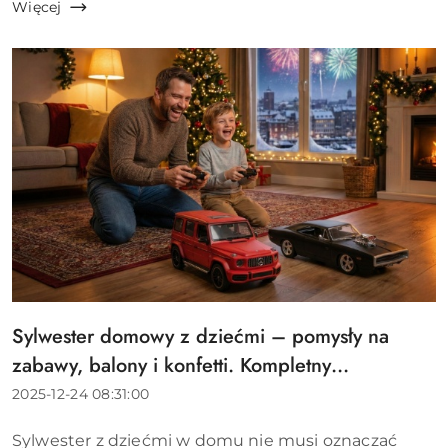
trudniejsza. Czy wiesz, że według zaleceń
Więcej
Amerykańskiej Akade...
Sylwester domowy z dziećmi – pomysły na
Tytuł
artykułu:
zabawy, balony i konfetti. Kompletny
przewodnik dla rodziców
Data
2025-12-24 08:31:00
dodania:
Treść
Sylwester z dziećmi w domu nie musi oznaczać