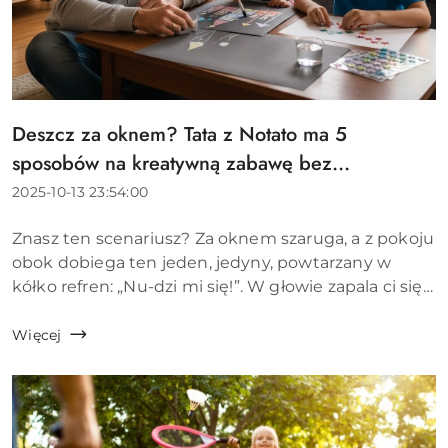
Deszcz za oknem? Tata z Notato ma 5
Tytuł
artykułu:
sposobów na kreatywną zabawę bez
artystycznej katastrofy.
Data
2025-10-13 23:54:00
dodania:
Treść
Znasz ten scenariusz? Za oknem szaruga, a z pokoju
artykułu:
obok dobiega ten jeden, jedyny, powtarzany w
kółko refren: „Nu-dzi mi się!”. W głowie zapala ci się
lampka: „Zabawy plastyczne!”. A zaraz po niej druga,
alarmowa: „Bro...
Więcej