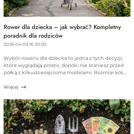
Rower dla dziecka – jak wybrać? Kompletny
Tytuł
artykułu:
poradnik dla rodziców
Data
2026-04-03 16:30:00
dodania:
Treść
Wybór roweru dla dziecka to jedna z tych decyzji,
artykułu:
które wyglądają prosto, dopóki nie staniesz przed
półką z kilkudziesięcioma modelami. Rozmiar kół,
materiał ramy, rodzaj hamulców, liczba biegów,
waga &ndas...
Więcej