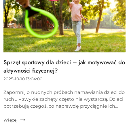
Sprzęt sportowy dla dzieci – jak motywować do
Tytuł
artykułu:
aktywności fizycznej?
Data
2025-10-10 13:04:00
dodania:
Treść
Zapomnij o nudnych próbach namawiania dzieci do
artykułu:
ruchu – zwykłe zachęty często nie wystarczą. Dzieci
potrzebują czegoś, co naprawdę przyciągnie ich
uwagę i sprawi, że aktywność fizyczna stanie się
zabawą. Sprzęt sportowy dla dzieci może być ty...
Więcej