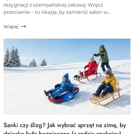
artykułu:
rezygnacji z szampańskiej zabawy. Wręcz
przeciwnie – to okazja, by zamienić salon w
największy park rozrywki w mieście! Zapomnij o
nudnym siedzeniu przed telewizorem. W tym roku
Więcej
stawiamy na kreatywne DIY,...
Sanki czy ślizg? Jak wybrać sprzęt na zimę, by
Tytuł
artykułu:
dziecko było bezpieczne (a rodzic spokojny)