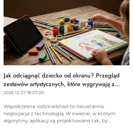
Jak odciągnąć dziecko od ekranu? Przegląd
Tytuł
artykułu:
zestawów artystycznych, które wygrywają z
tabletem
Data
2025-12-27 18:07:00
dodania:
Treść
Współczesne rodzicielstwo to nieustanna
artykułu:
negocjacja z technologią. W świecie, w którym
algorytmy aplikacji są projektowane tak, by
uzależniać, walka o uwagę dziecka staje się coraz