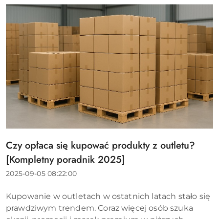
Czy opłaca się kupować produkty z outletu?
Tytuł
artykułu:
[Kompletny poradnik 2025]
Data
2025-09-05 08:22:00
dodania:
Treść
Kupowanie w outletach w ostatnich latach stało się
artykułu:
prawdziwym trendem. Coraz więcej osób szuka