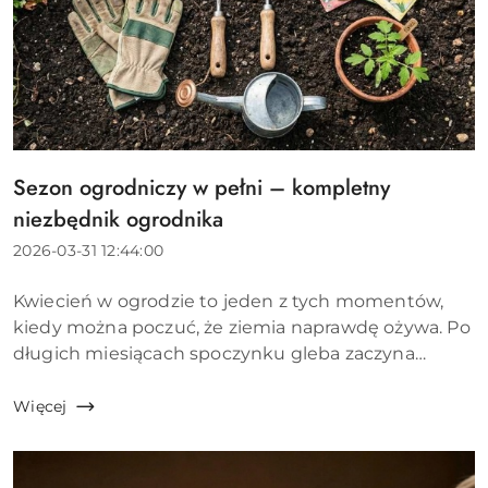
Sezon ogrodniczy w pełni – kompletny
Tytuł
artykułu:
niezbędnik ogrodnika
Data
2026-03-31 12:44:00
dodania:
Treść
Kwiecień w ogrodzie to jeden z tych momentów,
artykułu:
kiedy można poczuć, że ziemia naprawdę ożywa. Po
długich miesiącach spoczynku gleba zaczyna
przyjmować ciepło, pierwsze rośliny wychodzą z
zimowego odrętwienia, a lista rzeczy do zrobienia
Więcej
rośnie szybci...