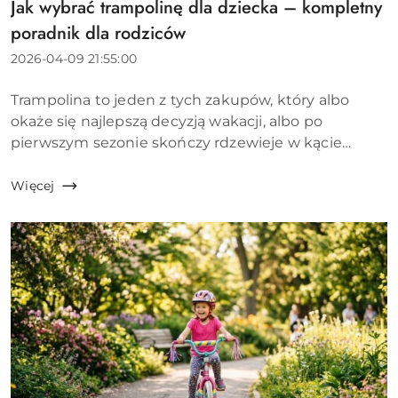
Jak wybrać trampolinę dla dziecka – kompletny
Tytuł
artykułu:
poradnik dla rodziców
Data
2026-04-09 21:55:00
dodania:
Treść
Trampolina to jeden z tych zakupów, który albo
artykułu:
okaże się najlepszą decyzją wakacji, albo po
pierwszym sezonie skończy rdzewieje w kącie
ogrodu. Różnica między tymi dwoma scenariuszami
leży w kilku konkretnych parametrach, które...
Więcej