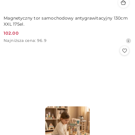
Magnetyczny tor samochodowy antygrawitacyjny 130cm
XXL 175el.
102.00
Cena
Najniższa
Najniższa cena:
96.9
promocyjna:
cena
z
30
dni
przed
obniżką