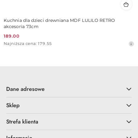
Kuchnia dla dzieci drewniana MDF LULILO RETRO
akcesoria 73cm
189.00
Cena
Najniższa
Najniższa cena:
179.55
promocyjna:
cena
z
30
dni
przed
obniżką
Dane adresowe
Sklep
Strefa klienta
Informacje