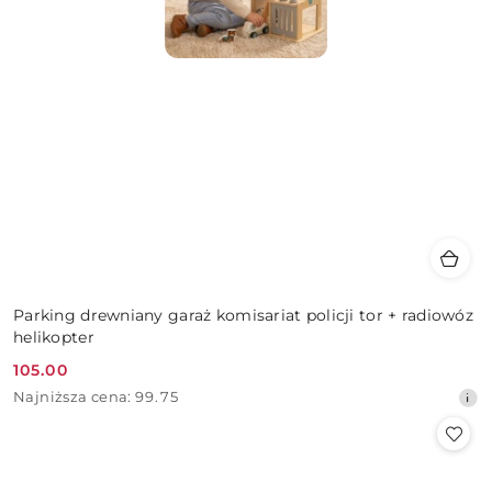
Parking drewniany garaż komisariat policji tor + radiowóz
helikopter
105.00
Cena
Najniższa
Najniższa cena:
99.75
promocyjna:
cena
z
30
dni