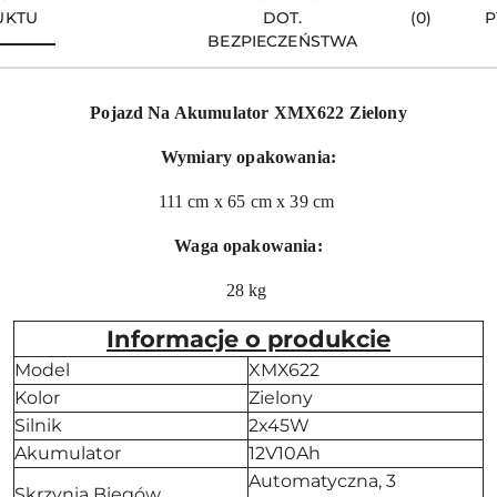
UKTU
DOT.
(0)
P
BEZPIECZEŃSTWA
Pojazd Na Akumulator XMX622 Zielony
Wymiary opakowania:
111 cm x 65 cm x 39 cm
Waga opakowania:
28 kg
Informacje o produkcie
Model
XMX622
Kolor
Zielony
Silnik
2x45W
Akumulator
12V10Ah
Automatyczna, 3
Skrzynia Biegów