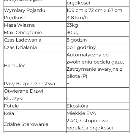
prędkości
Wymiary Pojazdu
109 cm x 72 cm x 67 cm
Prędkość
3-8 km/h
Masa Własna
23kg
Max. Obciążenie
30kg
Czas Ładowania
8 godzin
Czas Działania
do 1 godziny
Automatyczny po
zwolnieniu pedału gazu,
Hamulec
Zatrzymanie awaryjne z
pilota (P)
Pasy Bezpieczeństwa
+
Otwierane Drzwi
+
Kluczyki
-
Fotele
Ekoskóra
Koła
Miękkie EVA
2.4G, 3-stopniowa
Zdalne Sterowanie
regulacja prędkości