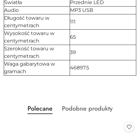
Światła
Przednie LED
Audio
MP3 USB
Długość towaru w
111
centymetrach
Wysokość towaru w
65
centymetrach
Szerokość towaru w
39
centymetrach
Waga gabarytowa w
46897.5
gramach
Produkty
Produkty
Polecane
Podobne produkty
Pomiń karuzelę produktów
o
o
statusie:
statusie: