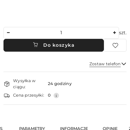
Ilość
szt.
Do koszyka
Zostaw telefon
Dostępność
Wysyłka w
i
24 godziny
ciągu:
dostawa
Wyślij
Cena przesyłki:
0
IS
PARAMETRY
INFORMACJE
OPINIE