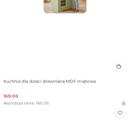
Kuchnia dla dzieci drewniana MDF miętowa
169.00
Cena
Najniższa
Najniższa cena:
160.55
promocyjna:
cena
z
30
dni
przed