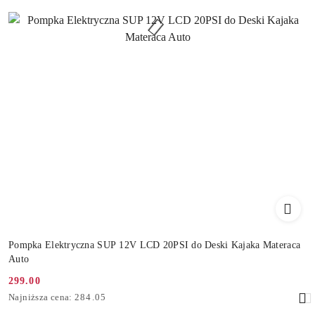
Pompka Elektryczna SUP 12V LCD 20PSI do Deski Kajaka Materaca
Auto
299.00
Cena
Najniższa
Najniższa cena:
284.05
promocyjna:
cena