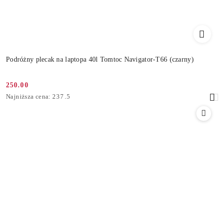
Podróżny plecak na laptopa 40l Tomtoc Navigator-T66 (czarny)
250.00
Cena
Najniższa
Najniższa cena:
237.5
promocyjna:
cena
z
30
dni
przed
obniżką