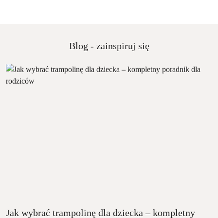
z
30
dni
przed
obniżką
Blog - zainspiruj się
Jak wybrać trampolinę dla dziecka – kompletny