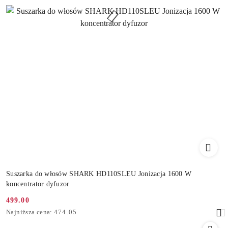
Suszarka do włosów SHARK HD110SLEU Jonizacja 1600 W
koncentrator dyfuzor
499.00
Cena
Najniższa
Najniższa cena:
474.05
promocyjna:
cena