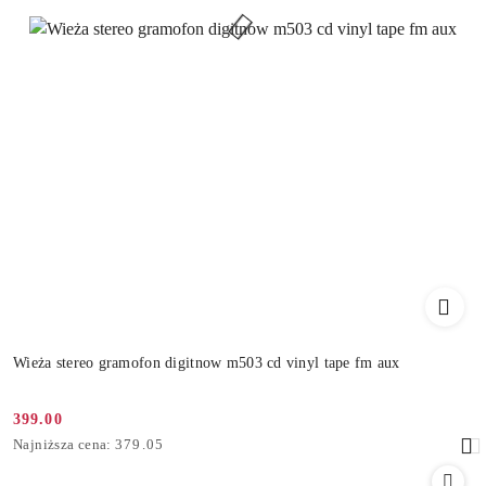
Wieża stereo gramofon digitnow m503 cd vinyl tape fm aux
399.00
Cena
Najniższa
Najniższa cena:
379.05
promocyjna:
cena
z