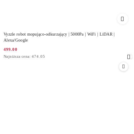
Vyzzle robot mopująco-odkurzający | 5000Pa | WiFi | LiDAR |
Alexa/Google
499.00
Cena
Najniższa
Najniższa cena:
474.05
promocyjna:
cena
z
30
dni
przed
obniżką