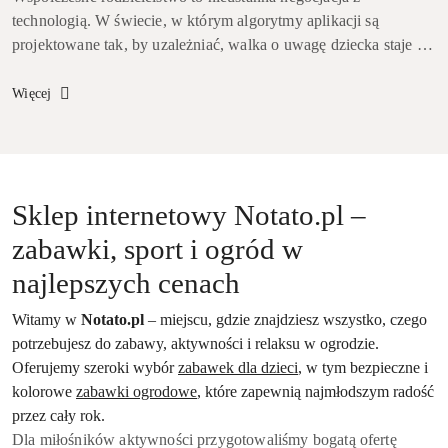
technologią. W świecie, w którym algorytmy aplikacji są
projektowane tak, by uzależniać, walka o uwagę dziecka staje się
coraz trudniejsza. Czy wiesz, że według zaleceń Amerykańskiej
Akade...
Więcej
Sklep internetowy Notato.pl –
zabawki, sport i ogród w
najlepszych cenach
Witamy w
Notato.pl
– miejscu, gdzie znajdziesz wszystko, czego
potrzebujesz do zabawy, aktywności i relaksu w ogrodzie.
Oferujemy szeroki wybór
zabawek dla dzieci
, w tym bezpieczne i
kolorowe
zabawki ogrodowe
, które zapewnią najmłodszym radość
przez cały rok.
Dla miłośników aktywności przygotowaliśmy bogatą ofertę