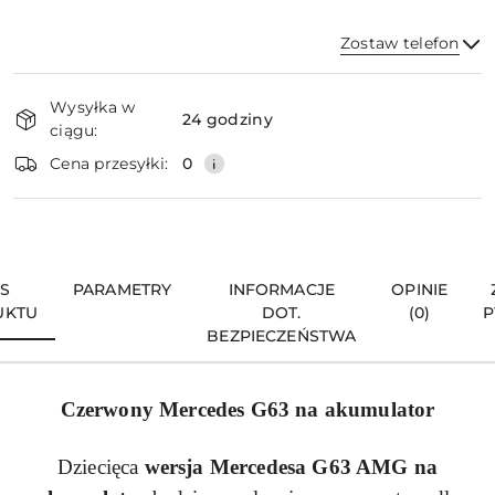
Zostaw telefon
Dostępność
Wysyłka w
i
24 godziny
ciągu:
dostawa
Wyślij
Cena przesyłki:
0
IS
PARAMETRY
INFORMACJE
OPINIE
UKTU
DOT.
(0)
P
BEZPIECZEŃSTWA
Czerwony Mercedes
G63
na akumulator
Dziecięca
wersja Mercedesa
G63
AMG na