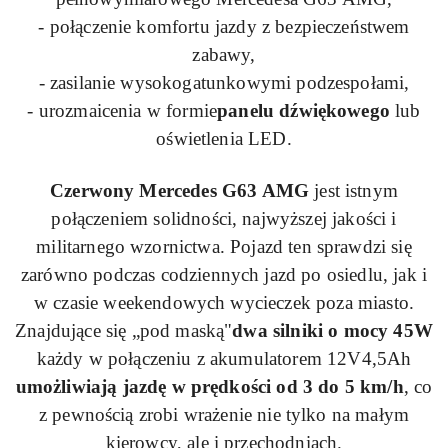
- połączenie komfortu jazdy z bezpieczeństwem
zabawy,
- zasilanie wysokogatunkowymi podzespołami,
- urozmaicenia w formie
panelu dźwiękowego
lub
oświetlenia LED.
Czerwony Mercedes
G63
AMG
jest istnym
połączeniem solidności, najwyższej jakości i
militarnego wzornictwa. Pojazd ten sprawdzi się
zarówno podczas codziennych jazd po osiedlu, jak i
w czasie weekendowych wycieczek poza miasto.
Znajdujące się „pod maską"
dwa silniki o mocy
45W
każdy w połączeniu z akumulatorem
12V4
,
5Ah
umożliwiają jazdę w prędkości od 3 do 5 km/h
, co
z pewnością zrobi wrażenie nie tylko na małym
kierowcy, ale i przechodniach.