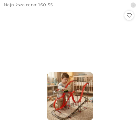
Cena
Najniższa
Najniższa cena:
160.55
promocyjna:
cena
z
30
dni
przed
obniżką