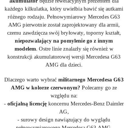
akumulator
będzie rewelacyjnym prezentem dla
każdego kilkulatka, który uwielbia bawić się autkami
różnego rodzaju. Pełnowymiarowy Mercedes
G63
AMG pierwotnie został zaprojektowany dla armii,
czemu zawdzięcza swój bryłowaty, toporny kształt,
niepozwalający na pomylenie go z innym
modelem
. Ostre linie znalazły się również w
konstrukcji akumulatorowej wersji Mercedesa
G63
AMG dla dzieci.
Dlaczego warto wybrać
militarnego Mercedesa
G63
AMG w kolorze czerwonym?
Polecamy go ze
względu na:
-
oficjalną licencję
koncernu Mercedes-Benz Daimler
AG,
- surowy design nawiązujący do wyglądu
pełnowymiarowego Mercedesa
G63
AMG,