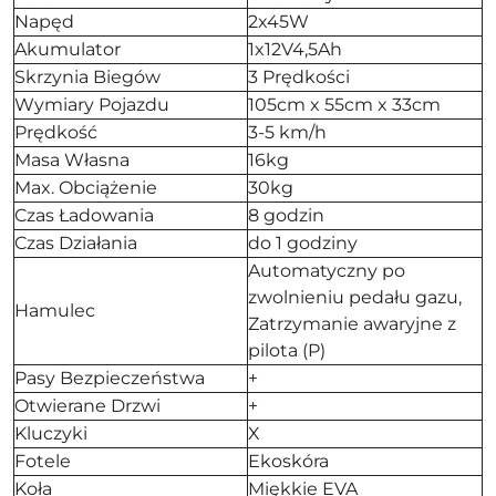
Napęd
2x45W
Akumulator
1x12V4,5Ah
Skrzynia Biegów
3 Prędkości
Wymiary Pojazdu
105cm x 55cm x 33cm
Prędkość
3-5 km/h
Masa Własna
16kg
Max. Obciążenie
30kg
Czas Ładowania
8 godzin
Czas Działania
do 1 godziny
Automatyczny po
zwolnieniu pedału gazu,
Hamulec
Zatrzymanie awaryjne z
pilota (P)
Pasy Bezpieczeństwa
+
Otwierane Drzwi
+
Kluczyki
X
Fotele
Ekoskóra
Koła
Miękkie EVA