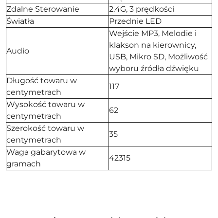
Zdalne Sterowanie
2.4G, 3 prędkości
Światła
Przednie LED
Wejście MP3, Melodie i
klakson na kierownicy,
Audio
USB, Mikro SD, Możliwość
wyboru źródła dźwięku
Długość towaru w
117
centymetrach
Wysokość towaru w
62
centymetrach
Szerokość towaru w
35
centymetrach
Waga gabarytowa w
42315
gramach