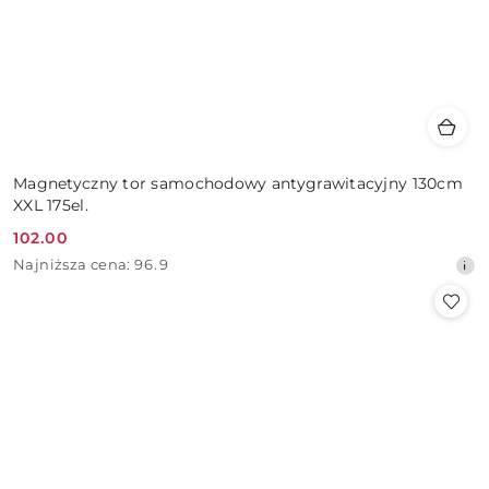
Magnetyczny tor samochodowy antygrawitacyjny 130cm
XXL 175el.
102.00
Cena
Najniższa
Najniższa cena:
96.9
promocyjna:
cena
z
30
dni
przed
obniżką