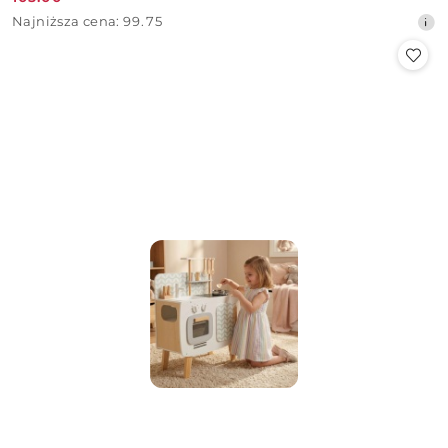
Cena
Najniższa
Najniższa cena:
99.75
promocyjna:
cena
z
30
dni
przed
obniżką