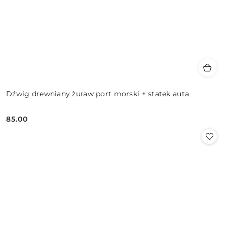
Dźwig drewniany żuraw port morski + statek auta
85.00
Cena: