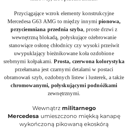
Przyciągające wzrok elementy konstrukcyjne
Mercedesa
G63
AMG to między innymi
pionowa,
przyciemniana przednia szyba
, proste drzwi z
wewnętrzną blokadą, połyskujące ożebrowanie
stanowiące osłonę chłodnicy czy wysoki prześwit
uwypuklający bieżnikowane koła ozdobione
srebrnymi kołpakami.
Prosta, czerwona kolorystyka
przełamana jest czarnymi detalami w postaci
obramowań szyb, ozdobnych listew i lusterek, a także
chromowanymi, połyskującymi podnóżkami
zewnętrznymi.
Wewnątrz
militarnego
Mercedesa
umieszczono miękką kanapę
wykończoną pikowaną
ekoskórą