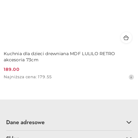
Kuchnia dla dzieci drewniana MDF LULILO RETRO
akcesoria 73cm
189.00
Cena
Najniższa
Najniższa cena:
179.55
promocyjna:
cena
z
30
dni
przed
obniżką
Dane adresowe