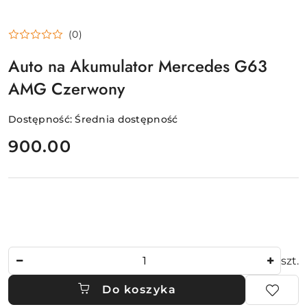
(0)
Auto na Akumulator Mercedes G63
AMG Czerwony
Dostępność:
Średnia dostępność
cena:
900.00
Ilość
szt.
Do koszyka