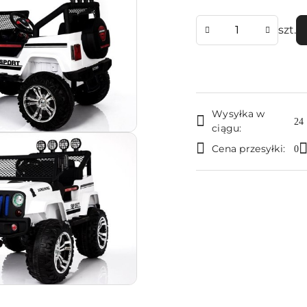
Ilość
szt.
Dostępność
Wysyłka w
i
24
ciągu:
dostawa
Cena przesyłki:
0