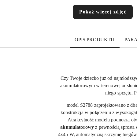
Pokaż więcej zdjęć
OPIS PRODUKTU
PAR
Czy Twoje dziecko już od najmłodszyc
akumulatorowym w terenowej odsłonie.
niego sprzętu. 
model S2788 zaprojektowano z dba
konstrukcja w połączeniu z wysokogat
Atrakcyjność modelu podnoszą otwi
akumulatorowy
z pewnością sprosta 
4x45 W, automatyczną skrzynię biegów 