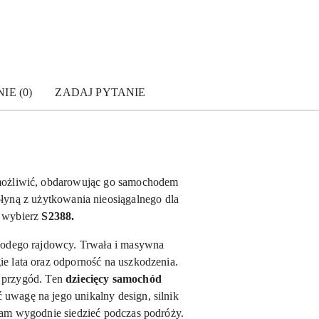
IE (0)
ZADAJ PYTANIE
możliwić, obdarowując go samochodem
łyną z użytkowania nieosiągalnego dla
w wybierz
S2388.
łodego rajdowcy. Trwała i masywna
e lata oraz odporność na uszkodzenia.
a przygód. Ten
dziecięcy samochód
uwagę na jego unikalny design, silnik
nam wygodnie siedzieć podczas podróży.