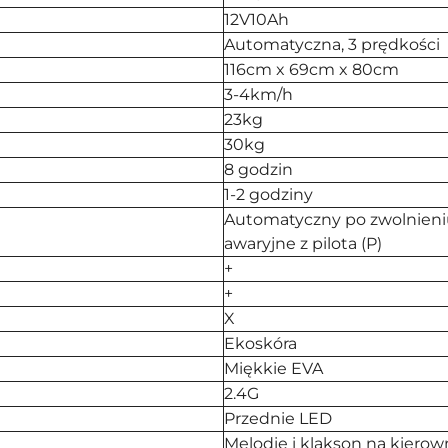
12V10Ah
Automatyczna, 3 prędkości
116cm x 69cm x 80cm
3-4km/h
23kg
30kg
8 godzin
1-2 godziny
Automatyczny po zwolnieni
awaryjne z pilota (P)
+
+
X
Ekoskóra
Miękkie EVA
2.4G
Przednie LED
Melodie i klakson na kierow