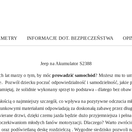
AMETRY
INFORMACJE DOT. BEZPIECZEŃSTWA
OPIN
Jeep na Akumulator S2388
h lat marzy o tym, by móc
prowadzić samochód
? Możesz mu to u
 Pozwól dziecku poczuć odpowiedzialność i samodzielność, jakie p
Pamiętaj, że solidnie wykonany sprzęt to podstawa - dlatego bez oba
łością o najmniejszy szczegół, co wpływa na pozytywne odczucia m
unkowymi materiałami odpowiadają za doskonałą zabawę przez długi
erane drzwi, dzięki czemu jazda będzie dużo przyjemniejsza i pełn
oczekiwaniom młodych fanów motoryzacji. Dlaczego? Warto zwrócić 
oraz podświetlaną deskę rozdzielczą . Wygodne siedzisko pozwoli 