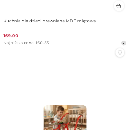
Kuchnia dla dzieci drewniana MDF miętowa
169.00
Cena
Najniższa
Najniższa cena:
160.55
promocyjna:
cena
z
30
dni
przed
obniżką