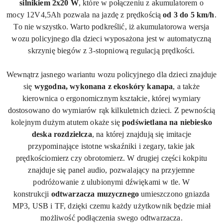
silnikiem
2x20 W
, które w połączeniu z akumulatorem o
mocy
12V4
,
5Ah
pozwala na jazdę z prędkością
od 3 do 5 km/h
.
To nie wszystko. Warto podkreślić, iż akumulatorowa wersja
wozu policyjnego dla dzieci wyposażona jest w automatyczną
skrzynię biegów z 3-stopniową regulacją prędkości.
Wewnątrz jasnego wariantu wozu policyjnego dla dzieci znajduje
się
wygodna, wykonana z
ekoskóry
kanapa
, a także
kierownica o ergonomicznym kształcie, której wymiary
dostosowano do wymiarów rąk kilkuletnich dzieci. Z pewnością
kolejnym dużym atutem okaże się
podświetlana na niebiesko
deska rozdzielcza
, na której znajdują się imitacje
przypominające istotne wskaźniki i zegary, takie jak
prędkościomierz czy obrotomierz. W drugiej części kokpitu
znajduje się panel audio, pozwalający na przyjemne
podróżowanie z ulubionymi dźwiękami w tle. W
konstrukcji
odtwarzacza muzycznego
umieszczono gniazda
MP3, USB i
TF
, dzięki czemu każdy użytkownik będzie miał
możliwość podłączenia swego odtwarzacza.