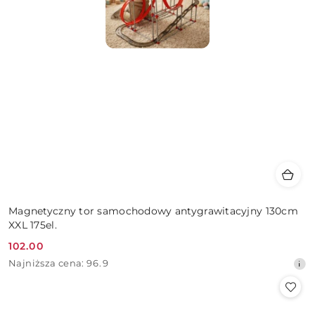
Magnetyczny tor samochodowy antygrawitacyjny 130cm
XXL 175el.
102.00
Cena
Najniższa
Najniższa cena:
96.9
promocyjna:
cena
z
30
dni