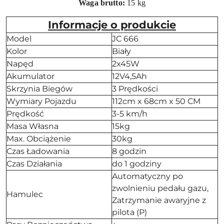
Waga brutto:
15 kg
Informacje o produkcie
Model
JC 666
Kolor
Biały
Napęd
2x45W
Akumulator
12V4,5Ah
Skrzynia Biegów
3 Prędkości
Wymiary Pojazdu
112cm x 68cm x 50 CM
Prędkość
3-5 km/h
Masa Własna
15kg
Max. Obciążenie
30kg
Czas Ładowania
8 godzin
Czas Działania
do 1 godziny
Automatyczny po
zwolnieniu pedału gazu,
Hamulec
Zatrzymanie awaryjne z
pilota (P)