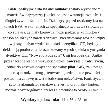
Białe, policyjne auto na akumulator
zostało wykonane z
materiałów najwyższej jakości, co jest gwarancją trwałości i
długiej żywotności modelu. Dziecięcy pojazd osadzony jest na
kołach EVA, wykonanych ze specjalnego tworzywa sztucznego,
co sprawia, że mały kierowca może jeździć w komfortowy
sposób po różnych nawierzchniach. Prezentowany wóz policyjny
w jasny, białym wydaniu posiada
certyfikat CE
, będący
deklaracją producenta, iż oznakowany wyrób spełnia wymagania
dyrektyw tzw.
"Nowego Podejścia"
Unii Europejskiej. Autko
przeznaczone jest dla wszystkich dzieci
powyżej 3. roku życia
,
jednak do zestawu dołączono specjalny
pilot 2.
4G
, za którego
pomocą to rodzice mogą sterować pojazdem, co z pewnością
pozwoli na zabawę nawet młodszemu rodzeństwu. Fantastyczne
auto na akumulator zapakowane jest w oryginalny karton,
montaż poszczególnych części i elementów to około 30 minut.
Wymiary opakowania:
111 x 56 x 28 cm