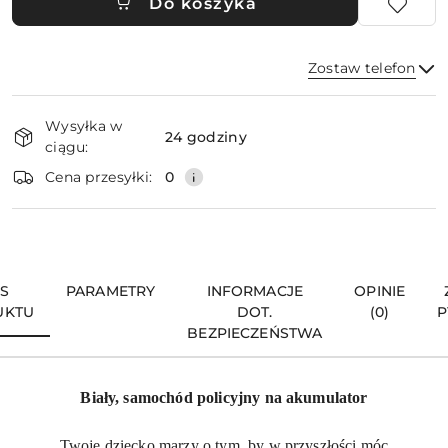
Do koszyka
Zostaw telefon
Dostępność
Wysyłka w
i
24 godziny
ciągu:
dostawa
Wyślij
Cena przesyłki:
0
IS
PARAMETRY
INFORMACJE
OPINIE
UKTU
DOT.
(0)
P
BEZPIECZEŃSTWA
Biały, samochód policyjny na akumulator
Twoje dziecko marzy o tym, by w przyszłości móc