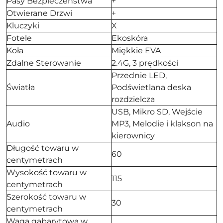
Pasy Bezpieczeństwa
+
Otwierane Drzwi
+
Kluczyki
X
Fotele
Ekoskóra
Koła
Miękkie EVA
Zdalne Sterowanie
2.4G, 3 prędkości
Przednie LED,
Światła
Podświetlana deska
rozdzielcza
USB, Mikro SD, Wejście
Audio
MP3, Melodie i klakson na
kierownicy
Długość towaru w
60
centymetrach
Wysokość towaru w
115
centymetrach
Szerokość towaru w
30
centymetrach
Waga gabarytowa w