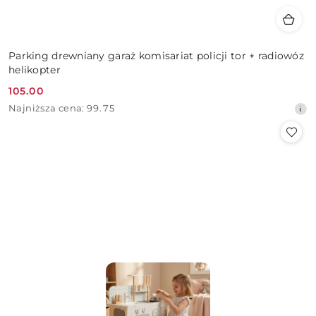
Parking drewniany garaż komisariat policji tor + radiowóz
helikopter
105.00
Cena
Najniższa
Najniższa cena:
99.75
promocyjna:
cena
z
30
dni
przed
obniżką