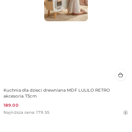
Kuchnia dla dzieci drewniana MDF LULILO RETRO
akcesoria 73cm
189.00
Cena
Najniższa
Najniższa cena:
179.55
promocyjna:
cena
z
30