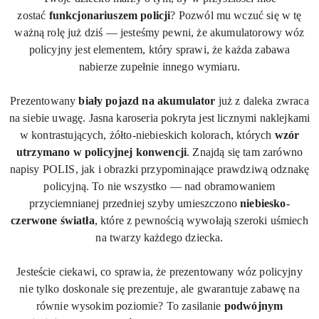
zostać
funkcjonariuszem policji
? Pozwól mu wczuć się w tę
ważną rolę już dziś — jesteśmy pewni, że akumulatorowy wóz
policyjny jest elementem, który sprawi, że każda zabawa
nabierze zupełnie innego wymiaru.
Prezentowany
biały
pojazd na akumulator
już z daleka zwraca
na siebie uwagę. Jasna karoseria pokryta jest licznymi naklejkami
w kontrastujących, żółto-niebieskich kolorach, których
wzór
utrzymano w policyjnej konwencji
. Znajdą się tam zarówno
napisy POLIS, jak i obrazki przypominające prawdziwą odznakę
policyjną. To nie wszystko — nad obramowaniem
przyciemnianej przedniej szyby umieszczono
niebiesko-
czerwone światła
, które z pewnością wywołają szeroki uśmiech
na twarzy każdego dziecka.
Jesteście ciekawi, co sprawia, że prezentowany wóz policyjny
nie tylko doskonale się prezentuje, ale gwarantuje zabawę na
równie wysokim poziomie? To zasilanie
podwójnym