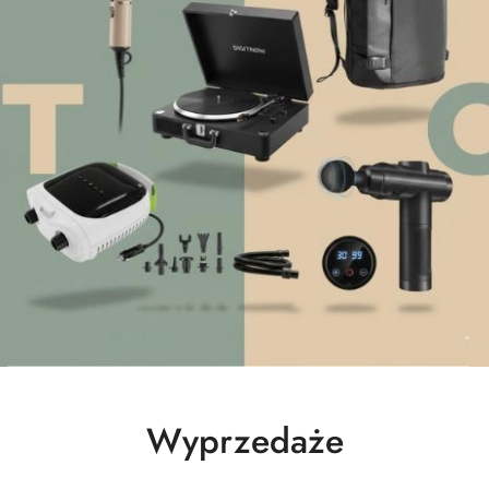
Produkty
Wyprzedaże
o