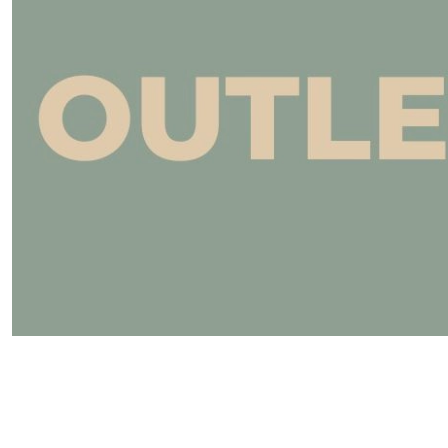
Pomiń karuzelę produktów