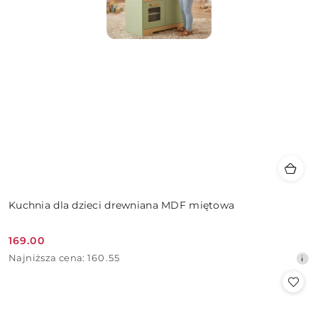
Kuchnia dla dzieci drewniana MDF miętowa
169.00
Cena
Najniższa
Najniższa cena:
160.55
promocyjna:
cena
z
30
dni