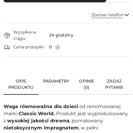
Zostaw telefon
Dostępność
Wysyłka w
i
24 godziny
ciągu:
dostawa
Wyślij
Cena przesyłki:
0
OPIS
PARAMETRY
OPINIE
ZADAJ
PRODUKTU
(0)
PYTANIE
Waga równoważna dla dzieci
od renomowanej
marki
Classic World.
Produkt jest wyprodukowany
z
wysokiej jakości drewna
, pomalowany
nietoksycznym impregnatem
, w pełni