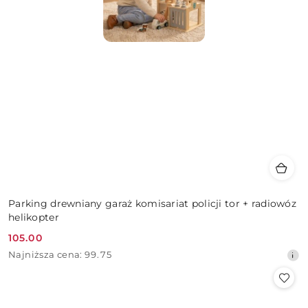
Parking drewniany garaż komisariat policji tor + radiowóz
helikopter
105.00
Cena
Najniższa
Najniższa cena:
99.75
promocyjna:
cena
z
30
dni