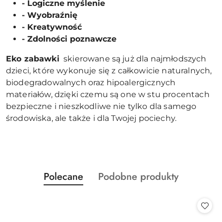
- Logiczne myślenie
- Wyobraźnię
- Kreatywność
- Zdolności poznawcze
Eko zabawki
skierowane są już dla najmłodszych
dzieci, które wykonuje się z całkowicie naturalnych,
biodegradowalnych oraz hipoalergicznych
materiałów, dzięki czemu są one w stu procentach
bezpieczne i nieszkodliwe nie tylko dla samego
środowiska, ale także i dla Twojej pociechy.
Produkty
Produkty
Polecane
Podobne produkty
Pomiń karuzelę produktów
o
o
statusie:
statusie: