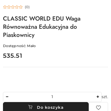
(0)
CLASSIC WORLD EDU Waga
Równoważna Edukacyjna do
Piaskownicy
Dostępność:
Mało
cena:
535.51
Ilość
szt.
Do koszyka