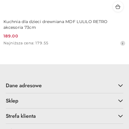
Kuchnia dla dzieci drewniana MDF LULILO RETRO
akcesoria 73cm
189.00
Cena
Najniższa
Najniższa cena:
179.55
promocyjna:
cena
z
30
dni
przed
obniżką
Dane adresowe
Sklep
Strefa klienta