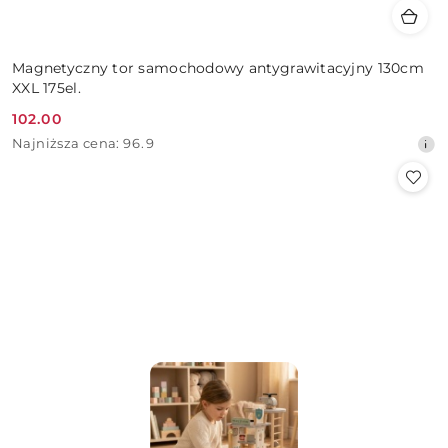
Magnetyczny tor samochodowy antygrawitacyjny 130cm
XXL 175el.
102.00
Cena
Najniższa
Najniższa cena:
96.9
promocyjna:
cena
z
30
dni
przed
obniżką