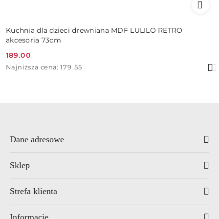
Kuchnia dla dzieci drewniana MDF LULILO RETRO
akcesoria 73cm
189.00
Cena
Najniższa
Najniższa cena:
179.55
promocyjna:
cena
z
30
dni
przed
obniżką
Dane adresowe
Sklep
Strefa klienta
Informacje