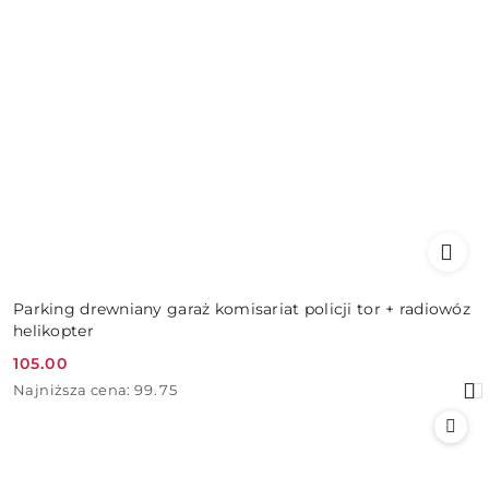
Parking drewniany garaż komisariat policji tor + radiowóz
helikopter
105.00
Cena
Najniższa
Najniższa cena:
99.75
promocyjna:
cena
z
30
dni
przed