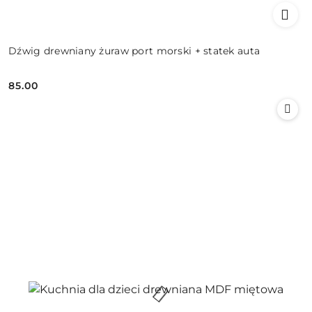
Dźwig drewniany żuraw port morski + statek auta
85.00
Cena: