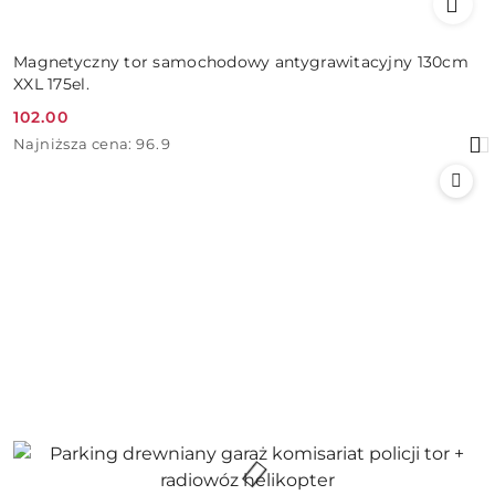
Magnetyczny tor samochodowy antygrawitacyjny 130cm
XXL 175el.
102.00
Cena
Najniższa
Najniższa cena:
96.9
promocyjna:
cena
z
30
dni
przed
obniżką