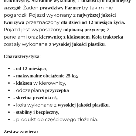
, z
traktorzysty.
Starannie wykonany
dbałością o najmniejszy
! Żaden
by takim nie
szczegół
prawdziwy Farmer
pogardził. Pojazd wykonany z
najwyższej jakości
przeznaczony
tworzywa
dla dzieci od 12 miesiąca życia.
Pojazd jest wyposażony
z
odpinaną przyczepę
panelami oraz
.
kierownicę z klaksonem
Koła
traktorka
zostały wykonane
.
z wysokiej jakości plastiku
:
Charakterystyka
,
- od 12 miesiąca
-
maksymalne obciążenie 25 kg,
w kierownicy,
-
klakson
odczepiana
-
przyczepka
-
skrętna przednia oś,
koła wykonane z
,
-
wysokiej jakości plastiku
-
stabilny i bezpieczny,
produkt do częściowego złożenia.
-
Zestaw zawiera: