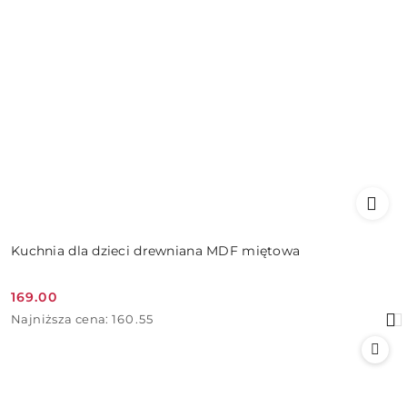
Kuchnia dla dzieci drewniana MDF miętowa
169.00
Cena
Najniższa
Najniższa cena:
160.55
promocyjna:
cena
z
30
dni
przed