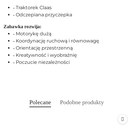
Traktorek Claas
-
Odczepiana przyczepka
-
Zabawka rozwija:
Motorykę dużą
-
Koordynację ruchową i równowagę
-
Orientację przestrzenną
-
Kreatywność i wyobraźnię
-
Poczucie niezależności
-
Produkty
Produkty
Polecane
Podobne produkty
Pomiń karuzelę produktów
o
o
statusie:
statusie: