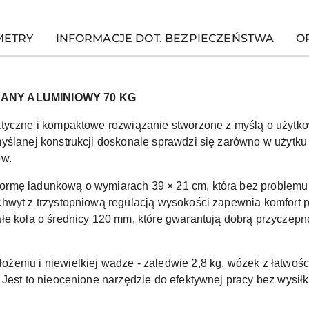
METRY
INFORMACJE DOT. BEZPIECZEŃSTWA
OP
NY ALUMINIOWY 70 KG
ktyczne i kompaktowe rozwiązanie stworzone z myślą o użytk
myślanej konstrukcji doskonale sprawdzi się zarówno w użytk
ów.
rmę ładunkową o wymiarach 39 × 21 cm, która bez problemu po
chwyt z trzystopniową regulacją wysokości zapewnia komfor
łe koła o średnicy 120 mm, które gwarantują dobrą przyczepn
eniu i niewielkiej wadze - zaledwie 2,8 kg, wózek z łatwośc
Jest to nieocenione narzędzie do efektywnej pracy bez wysiłk