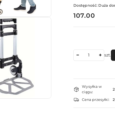
Dostępność:
Duża do
cena:
107.00
Ilość
szt.
Dostępność
Wysyłka w
i
2
ciągu:
dostawa
Cena przesyłki: