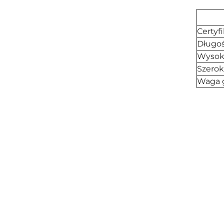
Certyf
Długoś
Wysok
Szerok
Waga 
Pomiń karuzelę produktów