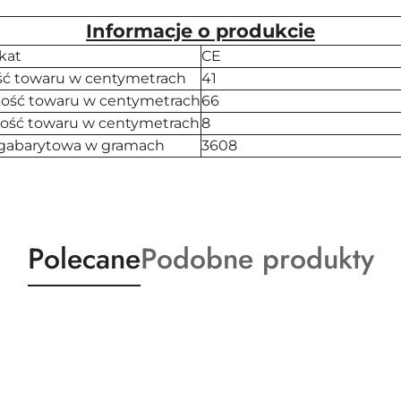
Informacje o produkcie
ikat
CE
ć towaru w centymetrach
41
ość towaru w centymetrach
66
ość towaru w centymetrach
8
gabarytowa w gramach
3608
Produkty
Produkty
Polecane
Podobne produkty
o
o
statusie:
statusie: