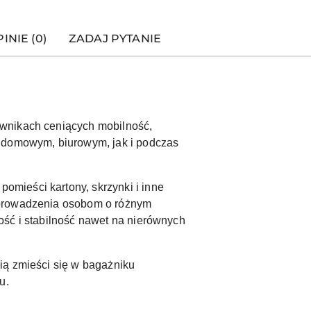
INIE (0)
ZADAJ PYTANIE
ownikach ceniących mobilność,
u domowym, biurowym, jak i podczas
mieści kartony, skrzynki i inne
t prowadzenia osobom o różnym
ość i stabilność nawet na nierównych
ią zmieści się w bagażniku
u.