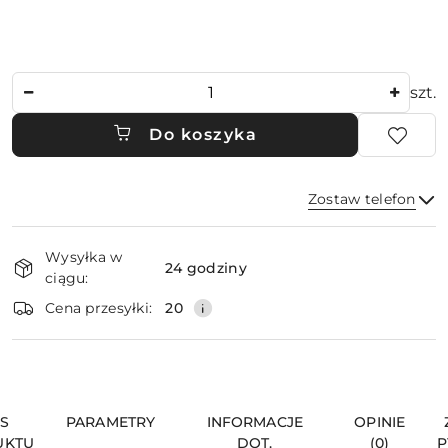
Ilość
szt.
Do koszyka
Zostaw telefon
Dostępność
Wysyłka w
i
24 godziny
ciągu:
dostawa
Wyślij
Cena przesyłki:
20
IS
PARAMETRY
INFORMACJE
OPINIE
UKTU
DOT.
(0)
P