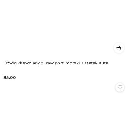
Dźwig drewniany żuraw port morski + statek auta
85.00
Cena: