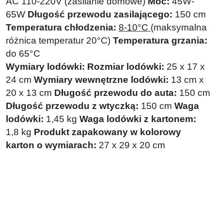
AC 110-220V (zasilanie domowe)
Moc:
45W-
65W
Długość przewodu zasilającego:
150 cm
Temperatura chłodzenia:
8-10°C
(maksymalna
różnica temperatur 20°C)
Temperatura grzania:
do 65°C
Wymiary lodówki:
Rozmiar lodówki:
25 x 17 x
24 cm
Wymiary wewnętrzne lodówki:
13 cm x
20 x 13 cm
Długość przewodu do auta:
150 cm
Długość przewodu z wtyczką:
150 cm
Waga
lodówki:
1,45 kg
Waga lodówki z kartonem:
1,8 kg
Produkt zapakowany w kolorowy
karton o wymiarach:
27 x 29 x 20 cm