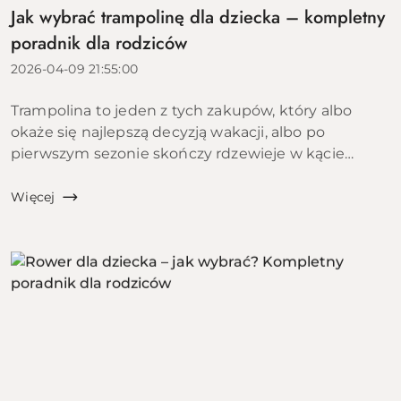
Jak wybrać trampolinę dla dziecka – kompletny
poradnik dla rodziców
2026-04-09 21:55:00
Trampolina to jeden z tych zakupów, który albo
okaże się najlepszą decyzją wakacji, albo po
pierwszym sezonie skończy rdzewieje w kącie
ogrodu. Różnica między tymi dwoma scenariuszami
leży w kilku konkretnych parametrach, które...
Więcej