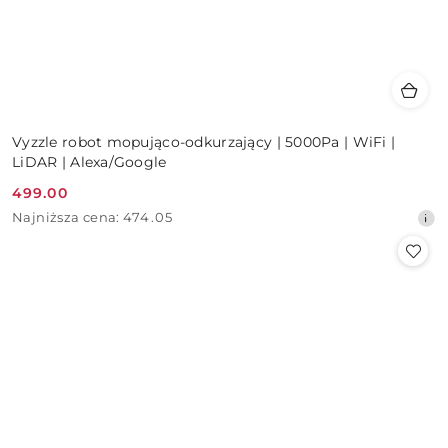
Vyzzle robot mopująco-odkurzający | 5000Pa | WiFi |
LiDAR | Alexa/Google
499.00
Cena
Najniższa
Najniższa cena:
474.05
promocyjna:
cena
z
30
dni
przed
obniżką