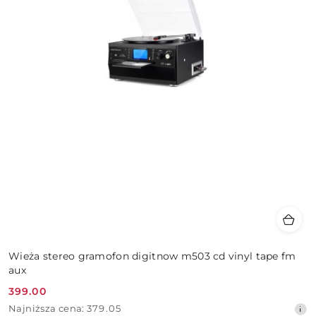
Wieża stereo gramofon digitnow m503 cd vinyl tape fm
aux
399.00
Cena
Najniższa
Najniższa cena:
379.05
promocyjna: