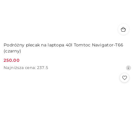
Podróżny plecak na laptopa 40l Tomtoc Navigator-T66
(czarny)
250.00
Cena
Najniższa
Najniższa cena:
237.5
promocyjna:
cena
z
30
dni
przed
obniżką