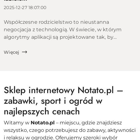
2025-12-27 18:07:00
Współczesne rodzicielstwo to nieustanna
negocjacja z technologią. W świecie, w którym
algorytmy aplikacji są projektowane tak, by
uzależniać, walka o uwagę dziecka staje się coraz
trudniejsza. Czy wiesz, że według zaleceń
Więcej
Amerykańskiej Akade...
Sklep internetowy Notato.pl –
zabawki, sport i ogród w
najlepszych cenach
Witamy w
Notato.pl
– miejscu, gdzie znajdziesz
wszystko, czego potrzebujesz do zabawy, aktywności
i relaksu w ogrodzie. Oferujemy szeroki wybór