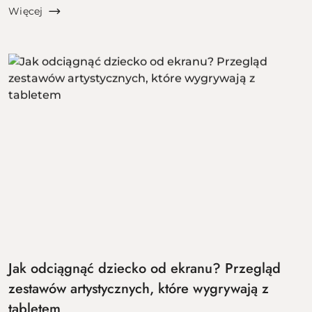
zimowego odrętwienia, a lista rzeczy do zrobienia
Więcej
rośnie szybci...
Jak odciągnąć dziecko od ekranu? Przegląd
zestawów artystycznych, które wygrywają z
tabletem