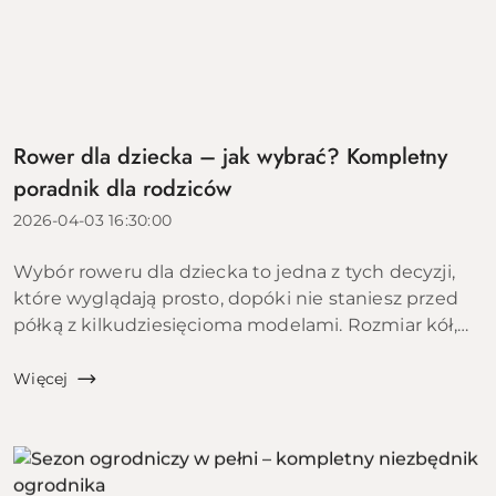
Rower dla dziecka – jak wybrać? Kompletny
poradnik dla rodziców
2026-04-03 16:30:00
Wybór roweru dla dziecka to jedna z tych decyzji,
które wyglądają prosto, dopóki nie staniesz przed
półką z kilkudziesięcioma modelami. Rozmiar kół,
materiał ramy, rodzaj hamulców, liczba biegów,
waga &ndas...
Więcej