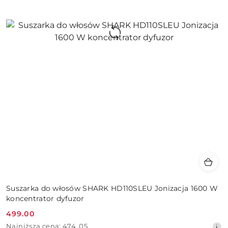
Suszarka do włosów SHARK HD110SLEU Jonizacja 1600 W
koncentrator dyfuzor
499.00
Cena
Najniższa
Najniższa cena:
474.05