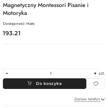
Magnetyczny Montessori Pisanie i
Motoryka
Dostępność:
Mało
cena:
193.21
Ilość
szt.
Do koszyka
Zostaw telefon