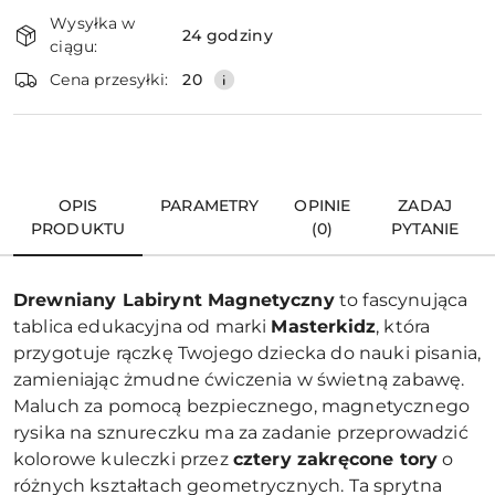
Dostępność
Wysyłka w
i
24 godziny
ciągu:
dostawa
Wyślij
Cena przesyłki:
20
OPIS
PARAMETRY
OPINIE
ZADAJ
PRODUKTU
(0)
PYTANIE
Drewniany Labirynt Magnetyczny
to fascynująca
tablica edukacyjna od marki
Masterkidz
, która
przygotuje rączkę Twojego dziecka do nauki pisania,
zamieniając żmudne ćwiczenia w świetną zabawę.
Maluch za pomocą bezpiecznego, magnetycznego
rysika na sznureczku ma za zadanie przeprowadzić
kolorowe kuleczki przez
cztery zakręcone tory
o
różnych kształtach geometrycznych. Ta sprytna