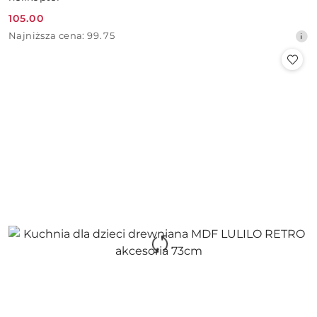
105.00
Cena
Najniższa
Najniższa cena:
99.75
promocyjna:
cena
z
30
dni
przed
obniżką