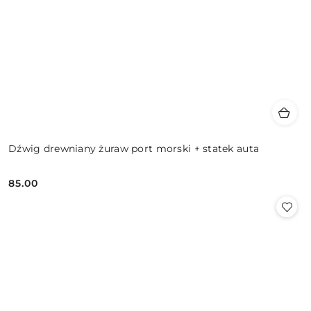
Dźwig drewniany żuraw port morski + statek auta
85.00
Cena: