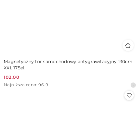
Magnetyczny tor samochodowy antygrawitacyjny 130cm
XXL 175el.
102.00
Cena
Najniższa
Najniższa cena:
96.9
promocyjna:
cena
z
30
dni
przed
obniżką