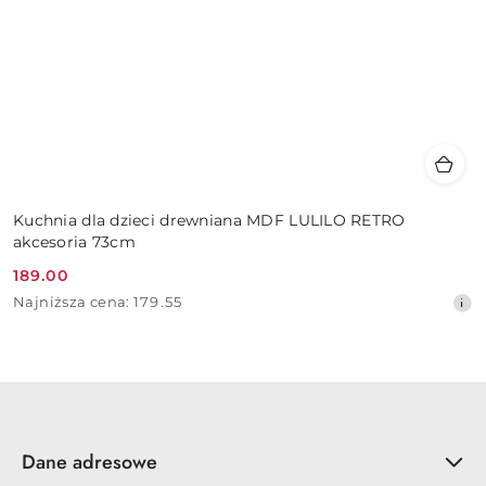
Kuchnia dla dzieci drewniana MDF LULILO RETRO
akcesoria 73cm
189.00
Cena
Najniższa
Najniższa cena:
179.55
promocyjna:
cena
z
30
dni
przed
obniżką
Dane adresowe