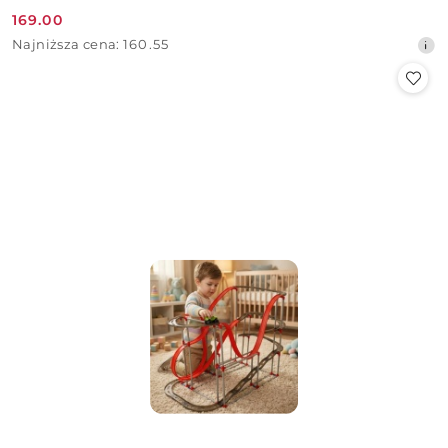
169.00
Cena
Najniższa
Najniższa cena:
160.55
promocyjna:
cena
z
30
dni
przed
obniżką