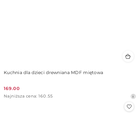
Kuchnia dla dzieci drewniana MDF miętowa
169.00
Cena
Najniższa
Najniższa cena:
160.55
promocyjna:
cena
z
30
dni
przed
obniżką