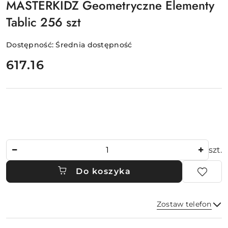
MASTERKIDZ Geometryczne Elementy
Tablic 256 szt
Dostępność:
Średnia dostępność
cena:
617.16
Ilość
szt.
Do koszyka
Zostaw telefon
Dostępność