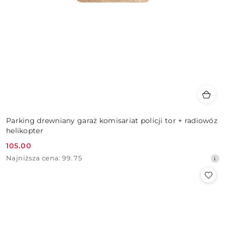
Parking drewniany garaż komisariat policji tor + radiowóz
helikopter
105.00
Cena
Najniższa
Najniższa cena:
99.75
promocyjna:
cena
z
30
dni
przed
obniżką