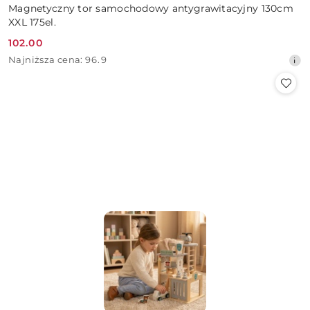
Magnetyczny tor samochodowy antygrawitacyjny 130cm
XXL 175el.
102.00
Cena
Najniższa
Najniższa cena:
96.9
promocyjna:
cena
z
30
dni
przed
obniżką