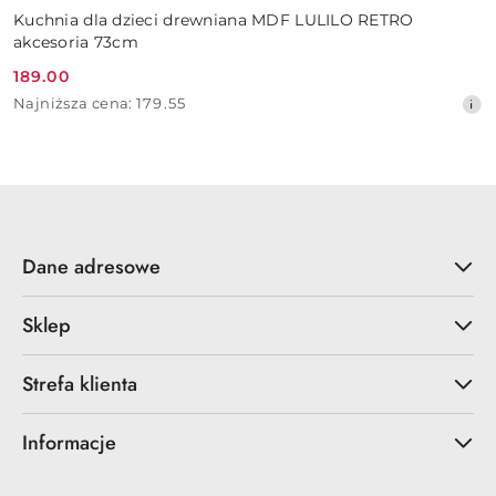
Kuchnia dla dzieci drewniana MDF LULILO RETRO
akcesoria 73cm
189.00
Cena
Najniższa
Najniższa cena:
179.55
promocyjna:
cena
z
30
dni
przed
obniżką
Dane adresowe
Sklep
Strefa klienta
Informacje