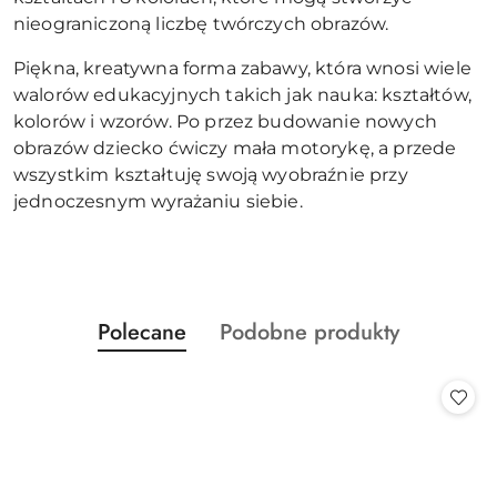
nieograniczoną liczbę twórczych obrazów.
Piękna, kreatywna forma zabawy, która wnosi wiele
walorów edukacyjnych takich jak nauka: kształtów,
kolorów i wzorów. Po przez budowanie nowych
obrazów dziecko ćwiczy mała motorykę, a przede
wszystkim kształtuję swoją wyobraźnie przy
jednoczesnym wyrażaniu siebie.
Produkty
Produkty
Polecane
Podobne produkty
Pomiń karuzelę produktów
o
o
statusie:
statusie: