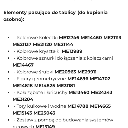
Elementy pasujące do tablicy (do kupienia
osobno):
- Kolorowe kołeczki
ME12746 ME14450 ME21113
ME21137 ME21120 ME21144
- Kolorowe kryształki
ME13989
- Kolorowe sznurki do łączenia z kołeczkami
ME14467
- Kolorowe śrubki
ME20963 ME29911
- Figury geometryczne
ME14696 ME14702
ME14818 ME14825 ME31181
- Koła zębate i łańcuchy
ME13460 ME24343
ME31204
- Tory kulkowe i wodne
ME14788 ME14665
ME15143 ME25043
- Zestaw z pompą do budowania systemów
rurowych
ME13149