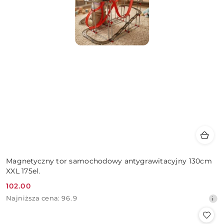
Magnetyczny tor samochodowy antygrawitacyjny 130cm
XXL 175el.
102.00
Cena
Najniższa
Najniższa cena:
96.9
promocyjna:
cena
z