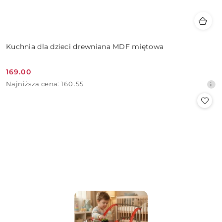
Kuchnia dla dzieci drewniana MDF miętowa
169.00
Cena
Najniższa
Najniższa cena:
160.55
promocyjna:
cena
z
30
dni
przed
obniżką