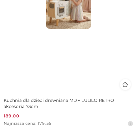
Kuchnia dla dzieci drewniana MDF LULILO RETRO
akcesoria 73cm
189.00
Cena
Najniższa
Najniższa cena:
179.55
promocyjna:
cena
z