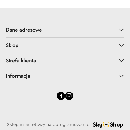
30
dni
przed
obniżką
Dane adresowe
Sklep
Strefa klienta
Informacje
Sklep internetowy na oprogramowaniu