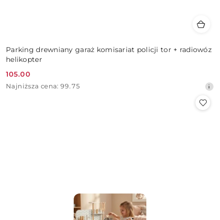
Parking drewniany garaż komisariat policji tor + radiowóz
helikopter
105.00
Cena
Najniższa
Najniższa cena:
99.75
promocyjna:
cena
z
30
dni
przed
obniżką