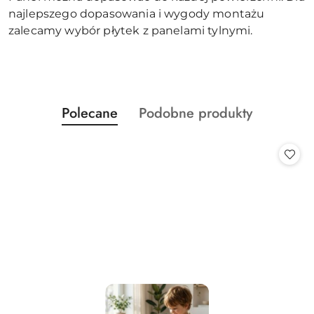
najlepszego dopasowania i wygody montażu
zalecamy wybór płytek z panelami tylnymi.
Produkty
Produkty
Polecane
Podobne produkty
Pomiń karuzelę produktów
o
o
statusie:
statusie: