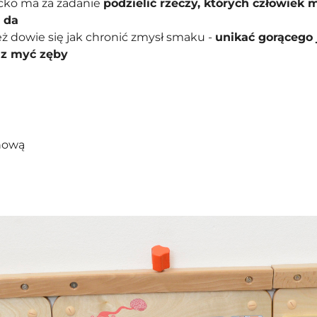
iecko ma za zadanie
podzielić rzeczy, których człowiek
 da
ież dowie się jak chronić zmysł smaku -
unikać gorącego 
az myć zęby
hową