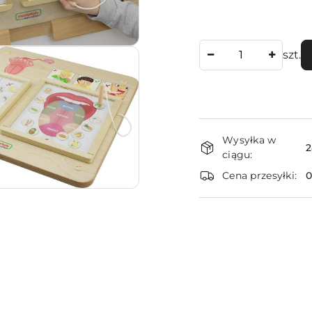
Ilość
szt.
Dostępność
Wysyłka w
i
2
ciągu:
dostawa
Cena przesyłki: