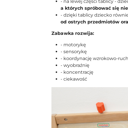
- na lewej części tablicy - dz
a których spróbować się nie
- dzięki tablicy dziecko równ
od ostrych przedmiotów or
Zabawka rozwija:
- motorykę
- sensorykę
- koordynację wzrokowo-ruc
- wyobraźnię
- koncentrację
- ciekawość