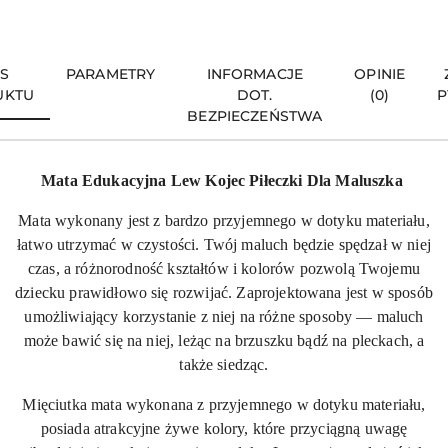
IS
PARAMETRY
INFORMACJE
OPINIE
UKTU
DOT.
(0)
P
BEZPIECZEŃSTWA
Mata Edukacyjna Lew Kojec Piłeczki Dla Maluszka
Mata wykonany jest z bardzo przyjemnego w dotyku materiału,
łatwo utrzymać w czystości. Twój maluch będzie spędzał w niej
czas, a różnorodność kształtów i kolorów pozwolą Twojemu
dziecku prawidłowo się rozwijać. Zaprojektowana jest w sposób
umożliwiający korzystanie z niej na różne sposoby — maluch
może bawić się na niej, leżąc na brzuszku bądź na pleckach, a
także siedząc.
Mięciutka mata wykonana z przyjemnego w dotyku materiału,
posiada atrakcyjne żywe kolory, które przyciągną uwagę