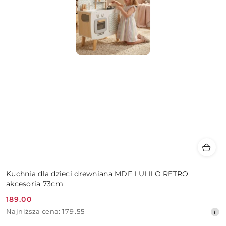
Kuchnia dla dzieci drewniana MDF LULILO RETRO
akcesoria 73cm
189.00
Cena
Najniższa
Najniższa cena:
179.55
promocyjna:
cena