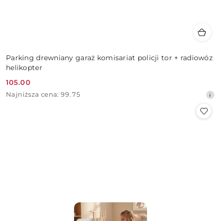
Parking drewniany garaż komisariat policji tor + radiowóz
helikopter
105.00
Cena
Najniższa
Najniższa cena:
99.75
promocyjna:
cena
z
30
dni
przed
obniżką