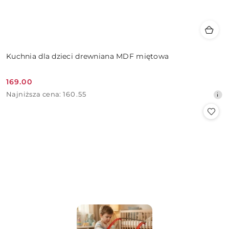
Kuchnia dla dzieci drewniana MDF miętowa
169.00
Cena
Najniższa
Najniższa cena:
160.55
promocyjna:
cena
z
30
dni
przed
obniżką