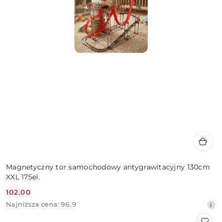
Magnetyczny tor samochodowy antygrawitacyjny 130cm
XXL 175el.
102.00
Cena
Najniższa
Najniższa cena:
96.9
promocyjna:
cena
z