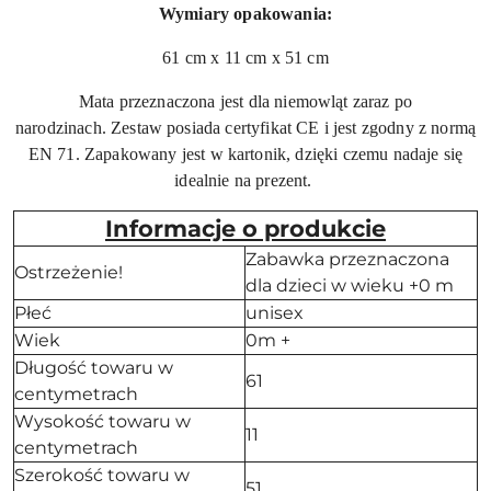
Wymiary opakowania:
61 cm x 11 cm x 51 cm
Mata przeznaczona jest dla niemowląt zaraz po
narodzinach. Zestaw posiada certyfikat CE i jest zgodny z normą
EN 71. Zapakowany jest w kartonik, dzięki czemu nadaje się
idealnie na prezent.
Informacje o produkcie
Zabawka przeznaczona
Ostrzeżenie!
dla dzieci w wieku +0 m
Płeć
unisex
Wiek
0m +
Długość towaru w
61
centymetrach
Wysokość towaru w
11
centymetrach
Szerokość towaru w
51