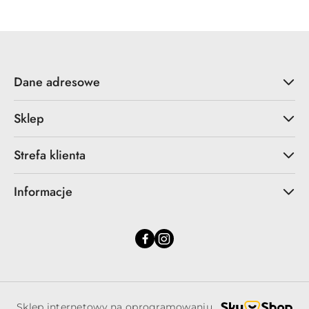
z
30
dni
przed
obniżką
Dane adresowe
Sklep
Strefa klienta
Informacje
Sklep internetowy na oprogramowaniu