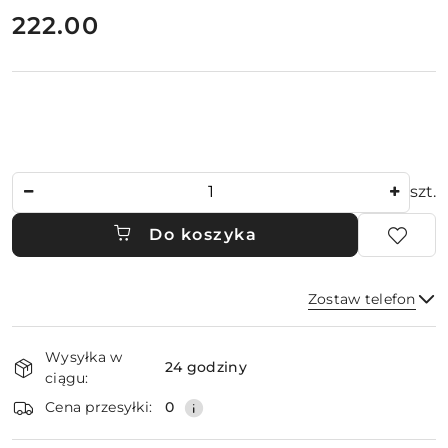
cena:
222.00
Ilość
szt.
Do koszyka
Zostaw telefon
Dostępność
Wysyłka w
i
24 godziny
ciągu:
dostawa
Wyślij
Cena przesyłki:
0