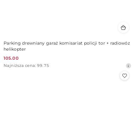
Parking drewniany garaż komisariat policji tor + radiowóz
helikopter
105.00
Cena
Najniższa
Najniższa cena:
99.75
promocyjna:
cena
z
30
dni
przed
obniżką