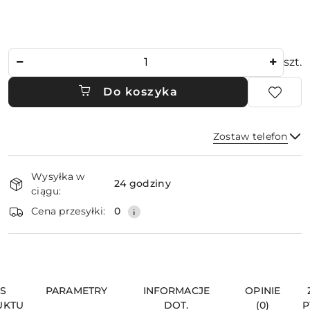
Ilość
szt.
Do koszyka
Zostaw telefon
Dostępność
Wysyłka w
i
24 godziny
ciągu:
dostawa
Wyślij
Cena przesyłki:
0
IS
PARAMETRY
INFORMACJE
OPINIE
UKTU
DOT.
(0)
P