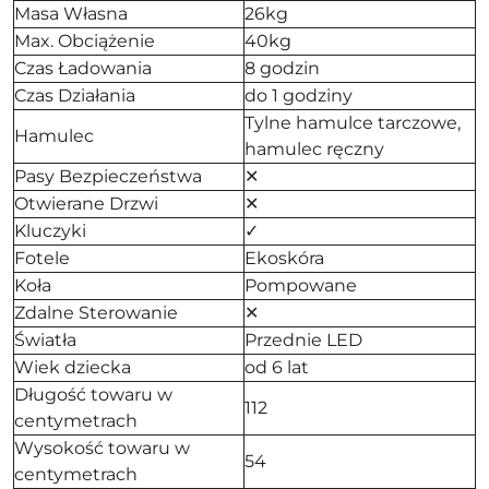
Masa Własna
26kg
Max. Obciążenie
40kg
Czas Ładowania
8 godzin
Czas Działania
do 1 godziny
Tylne hamulce tarczowe,
Hamulec
hamulec ręczny
Pasy Bezpieczeństwa
✕
Otwierane Drzwi
✕
Kluczyki
✓
Fotele
Ekoskóra
Koła
Pompowane
Zdalne Sterowanie
✕
Światła
Przednie LED
Wiek dziecka
od 6 lat
Długość towaru w
112
centymetrach
Wysokość towaru w
54
centymetrach