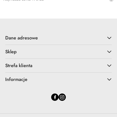
promocyjna:
cena
z
30
dni
przed
obniżką
Dane adresowe
Sklep
Strefa klienta
Informacje