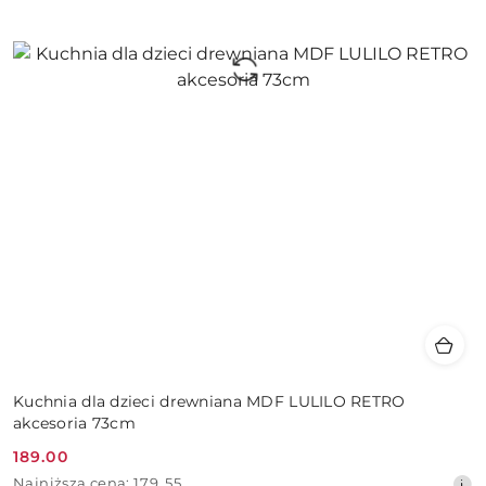
Kuchnia dla dzieci drewniana MDF LULILO RETRO
akcesoria 73cm
189.00
Cena
Najniższa
Najniższa cena:
179.55