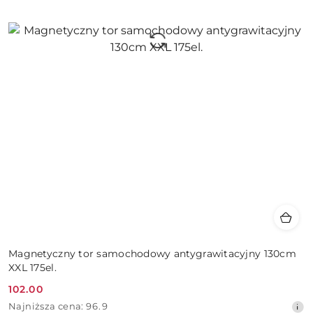
Magnetyczny tor samochodowy antygrawitacyjny 130cm
XXL 175el.
102.00
Cena
Najniższa
Najniższa cena:
96.9