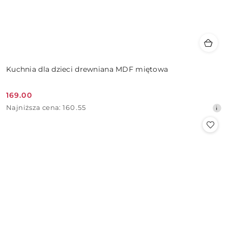
Kuchnia dla dzieci drewniana MDF miętowa
169.00
Cena
Najniższa
Najniższa cena:
160.55
promocyjna:
cena
z
30
dni
przed
obniżką