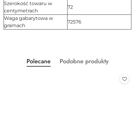
Szerokość towaru w
72
centymetrach
Waga gabarytowa w
72576
gramach
Produkty
Produkty
Polecane
Podobne produkty
Pomiń karuzelę produktów
o
o
statusie:
statusie: