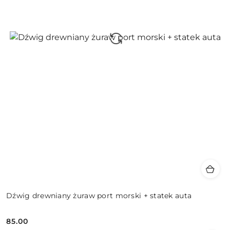
Dźwig drewniany żuraw port morski + statek auta
85.00
Cena: