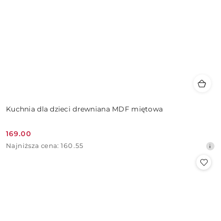
Kuchnia dla dzieci drewniana MDF miętowa
169.00
Cena
Najniższa
Najniższa cena:
160.55
promocyjna:
cena
z
30
dni
przed
obniżką