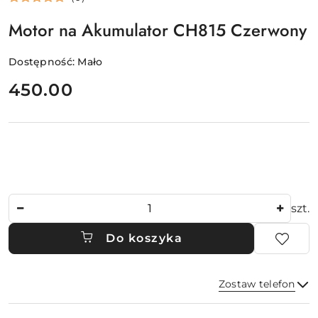
Motor na Akumulator CH815 Czerwony
Dostępność:
Mało
cena:
450.00
Ilość
szt.
Do koszyka
Zostaw telefon
Dostępność