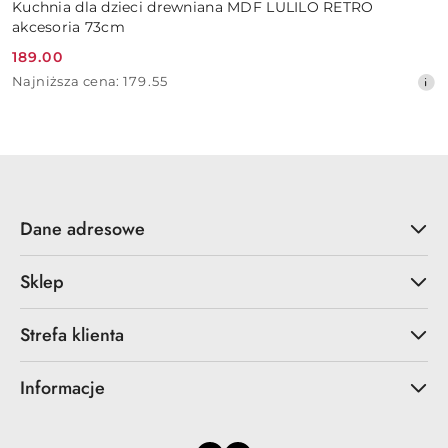
Kuchnia dla dzieci drewniana MDF LULILO RETRO
akcesoria 73cm
189.00
Cena
Najniższa
Najniższa cena:
179.55
promocyjna:
cena
z
30
dni
przed
obniżką
Dane adresowe
Sklep
Strefa klienta
Informacje