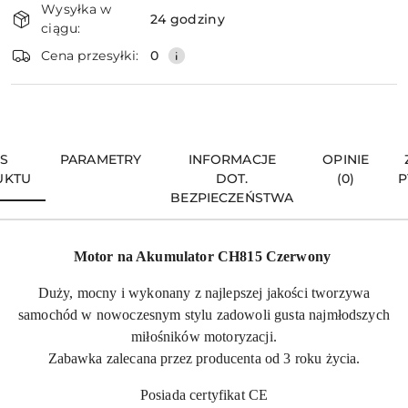
Wysyłka w
i
24 godziny
ciągu:
dostawa
Wyślij
Cena przesyłki:
0
IS
PARAMETRY
INFORMACJE
OPINIE
UKTU
DOT.
(0)
P
BEZPIECZEŃSTWA
Motor na Akumulator CH815 Czerwony
Duży, mocny i wykonany z najlepszej jakości tworzywa
samochód w nowoczesnym stylu zadowoli gusta najmłodszych
miłośników motoryzacji.
Zabawka zalecana przez producenta od 3 roku życia.
Posiada certyfikat CE