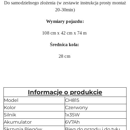
Do samodzielnego złożenia (w zestawie instrukcja prosty montaż
20-30min)
Wymiary pojazdu:
108 cm x 42 cm x 74 m
Średnica koła:
28 cm
Informacje o produkcie
Model
CH815
Kolor
Czerwony
Silnik
1x35W
Akumulator
6V7Ah
Skrzynia Biegów
Bieg do przodu i do tyłu,