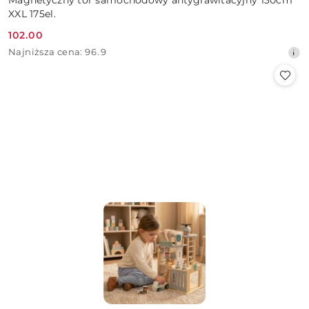
Magnetyczny tor samochodowy antygrawitacyjny 130cm
XXL 175el.
102.00
Cena
Najniższa
Najniższa cena:
96.9
promocyjna:
cena
z
30
dni
przed
obniżką