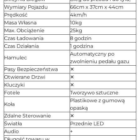
Wymiary Pojazdu
66cm x 37cm x 44cm
Prędkość
4km/h
Masa Własna
10kg
Max. Obciążenie
25kg
Czas Ładowania
8 godzin
Czas Działania
1 godzina
Automatyczny po
Hamulec
zwolnieniu pedału gazu
Pasy Bezpieczeństwa
✕
Otwierane Drzwi
✕
Kluczyki
✕
Fotele
Tworzywo sztuczne
Plastikowe z gumową
Koła
opaską
Zdalne Sterowanie
✕
Światła
Przednie LED
Audio
+
Długość towaru w