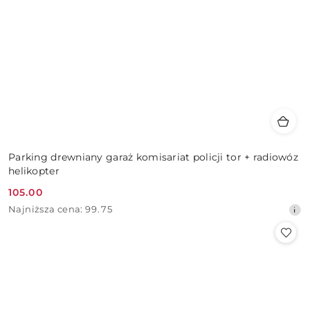
Parking drewniany garaż komisariat policji tor + radiowóz
helikopter
105.00
Cena
Najniższa
Najniższa cena:
99.75
promocyjna:
cena
z
30
dni
przed
obniżką