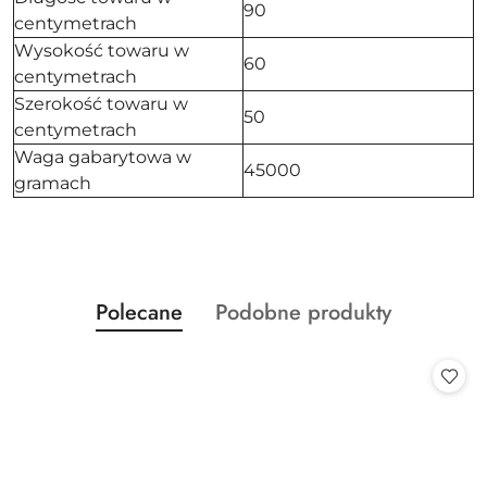
90
centymetrach
Wysokość towaru w
60
centymetrach
Szerokość towaru w
50
centymetrach
Waga gabarytowa w
45000
gramach
Produkty
Produkty
Polecane
Podobne produkty
Pomiń karuzelę produktów
o
o
statusie:
statusie: