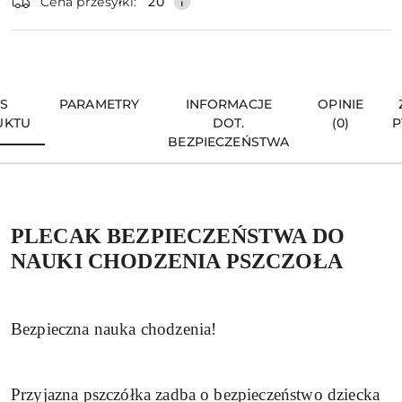
Cena przesyłki:
20
IS
PARAMETRY
INFORMACJE
OPINIE
UKTU
DOT.
(0)
P
BEZPIECZEŃSTWA
PLECAK BEZPIECZEŃSTWA DO
NAUKI CHODZENIA PSZCZOŁA
Bezpieczna nauka chodzenia!
Przyjazna pszczółka zadba o bezpieczeństwo dziecka