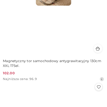
Magnetyczny tor samochodowy antygrawitacyjny 130cm
XXL 175el.
102.00
Cena
Najniższa
Najniższa cena:
96.9
promocyjna:
cena
z
30
dni
przed
obniżką