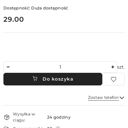
Dostępność:
Duża dostępność
cena:
29.00
Ilość
szt.
Do koszyka
Zostaw telefon
Dostępność
Wysyłka w
i
24 godziny
ciągu:
dostawa
Wyślij