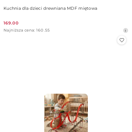
Kuchnia dla dzieci drewniana MDF miętowa
169.00
Cena
Najniższa
Najniższa cena:
160.55
promocyjna:
cena
z
30
dni
przed
obniżką