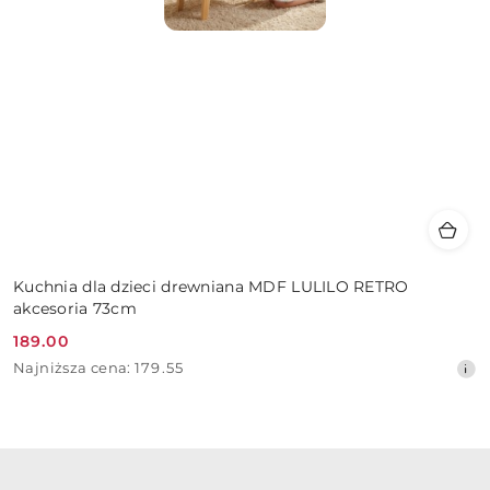
Kuchnia dla dzieci drewniana MDF LULILO RETRO
akcesoria 73cm
189.00
Cena
Najniższa
Najniższa cena:
179.55
promocyjna:
cena
z
30
dni
przed
obniżką