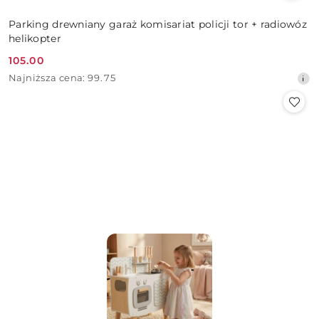
Parking drewniany garaż komisariat policji tor + radiowóz
helikopter
105.00
Cena
Najniższa
Najniższa cena:
99.75
promocyjna:
cena
z
30
dni
przed
obniżką