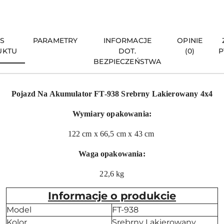
IS
PARAMETRY
INFORMACJE
OPINIE
UKTU
DOT.
(0)
P
BEZPIECZEŃSTWA
Pojazd Na Akumulator FT-938 Srebrny Lakierowany 4x4
Wymiary opakowania:
122 cm x 66,5 cm x 43 cm
Waga opakowania:
22,6 kg
Informacje o produkcie
Model
FT-938
Kolor
Srebrny Lakierowany