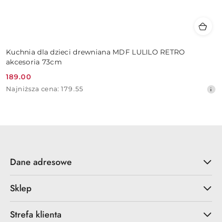
Kuchnia dla dzieci drewniana MDF LULILO RETRO
akcesoria 73cm
189.00
Cena
Najniższa
Najniższa cena:
179.55
promocyjna:
cena
z
30
dni
przed
obniżką
Dane adresowe
Sklep
Strefa klienta