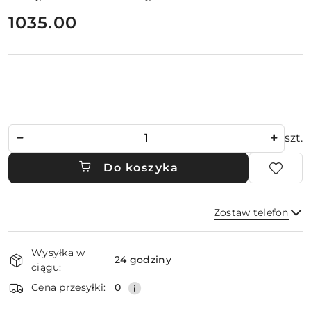
cena:
1035.00
Ilość
szt.
Do koszyka
Zostaw telefon
Dostępność
Wysyłka w
i
24 godziny
ciągu:
dostawa
Wyślij
Cena przesyłki:
0