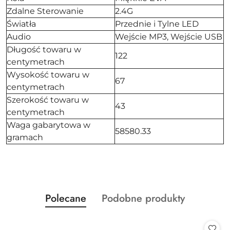
Zdalne Sterowanie
2.4G
Światła
Przednie i Tylne LED
Audio
Wejście MP3, Wejście USB
Długość towaru w
122
centymetrach
Wysokość towaru w
67
centymetrach
Szerokość towaru w
43
centymetrach
Waga gabarytowa w
58580.33
gramach
Produkty
Produkty
Polecane
Podobne produkty
Pomiń karuzelę produktów
o
o
statusie:
statusie: