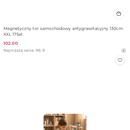
Magnetyczny tor samochodowy antygrawitacyjny 130cm
XXL 175el.
102.00
Cena
Najniższa
Najniższa cena:
96.9
promocyjna:
cena
z
30
dni
przed
obniżką