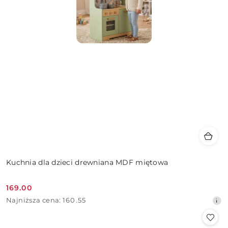
Kuchnia dla dzieci drewniana MDF miętowa
169.00
Cena
Najniższa
Najniższa cena:
160.55
promocyjna:
cena
z
30