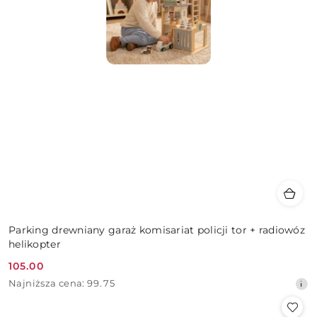
Parking drewniany garaż komisariat policji tor + radiowóz
helikopter
105.00
Cena
Najniższa
Najniższa cena:
99.75
promocyjna:
cena
z