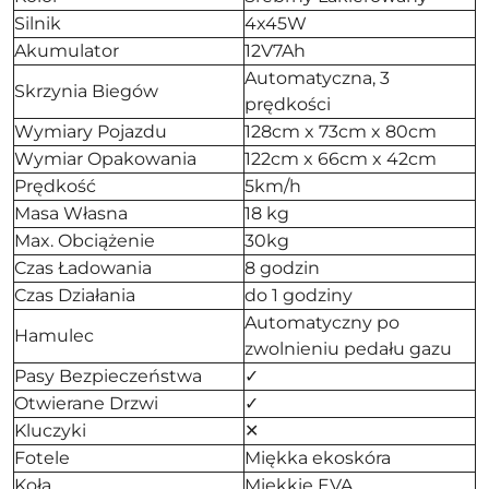
Silnik
4x45W
Akumulator
12V7Ah
Automatyczna, 3
Skrzynia Biegów
prędkości
Wymiary Pojazdu
128cm x 73cm x 80cm
Wymiar Opakowania
122cm x 66cm x 42cm
Prędkość
5km/h
Masa Własna
18 kg
Max. Obciążenie
30kg
Czas Ładowania
8 godzin
Czas Działania
do 1 godziny
Automatyczny po
Hamulec
zwolnieniu pedału gazu
Pasy Bezpieczeństwa
✓
Otwierane Drzwi
✓
Kluczyki
✕
Fotele
Miękka ekoskóra
Koła
Miękkie EVA