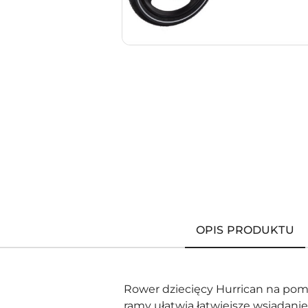
OPIS PRODUKTU
Rower dziecięcy Hurrican na pomp
ramy ułatwia łatwiejsze wsiadani