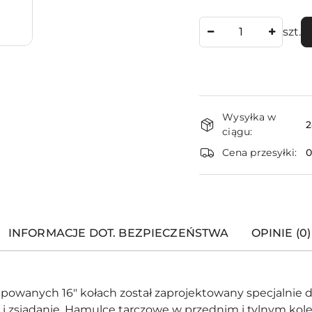
Ilość
szt.
Dostępność
Wysyłka w
i
2
ciągu:
dostawa
Cena przesyłki:
INFORMACJE DOT. BEZPIECZEŃSTWA
OPINIE (0)
owanych 16" kołach został zaprojektowany specjalnie d
e i zsiadanie. Hamulce tarczowe w przednim i tylnym kol