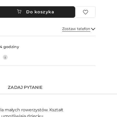
Do koszyka
Zostaw telefon
Wyślij
4 godziny
0
ZADAJ PYTANIE
la małych rowerzystów. Kształt
e umożliwiają dziecku