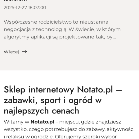
2025-12-27 18:07:00
Współczesne rodzicielstwo to nieustanna
negocjacja z technologią. W świecie, w którym
algorytmy aplikacji są projektowane tak, by
uzależniać, walka o uwagę dziecka staje się coraz
trudniejsza. Czy wiesz, że według zaleceń
Więcej
Amerykańskiej Akade...
Sklep internetowy Notato.pl –
zabawki, sport i ogród w
najlepszych cenach
Witamy w
Notato.pl
– miejscu, gdzie znajdziesz
wszystko, czego potrzebujesz do zabawy, aktywności
i relaksu w ogrodzie. Oferujemy szeroki wybór