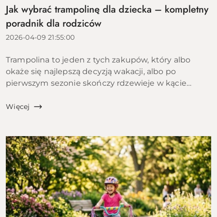
Jak wybrać trampolinę dla dziecka – kompletny
poradnik dla rodziców
2026-04-09 21:55:00
Trampolina to jeden z tych zakupów, który albo
okaże się najlepszą decyzją wakacji, albo po
pierwszym sezonie skończy rdzewieje w kącie
ogrodu. Różnica między tymi dwoma scenariuszami
leży w kilku konkretnych parametrach, które...
Więcej