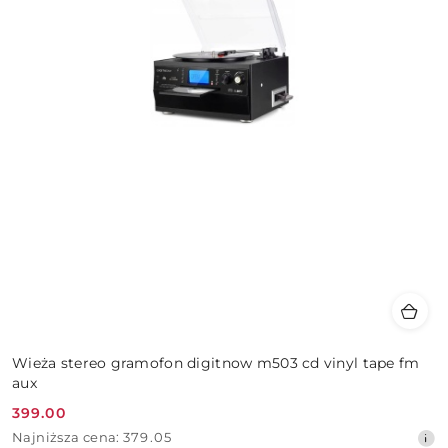
Wieża stereo gramofon digitnow m503 cd vinyl tape fm
aux
399.00
Cena
Najniższa
Najniższa cena:
379.05
promocyjna: