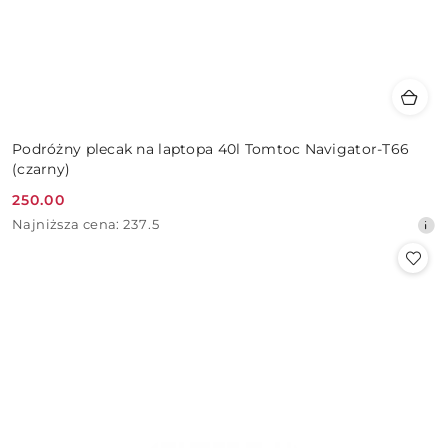
Podróżny plecak na laptopa 40l Tomtoc Navigator-T66
(czarny)
250.00
Cena
Najniższa
Najniższa cena:
237.5
promocyjna:
cena
z
30
dni
przed
obniżką