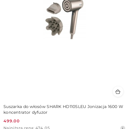
Suszarka do włosów SHARK HD110SLEU Jonizacja 1600 W
koncentrator dyfuzor
499.00
Cena
Najniższa
Najniższa cena:
474.05