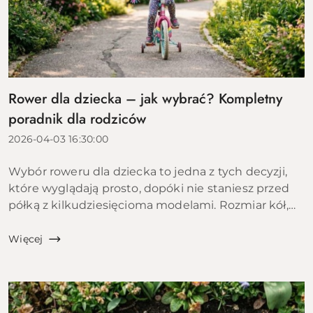
Rower dla dziecka – jak wybrać? Kompletny
poradnik dla rodziców
2026-04-03 16:30:00
Wybór roweru dla dziecka to jedna z tych decyzji,
które wyglądają prosto, dopóki nie staniesz przed
półką z kilkudziesięcioma modelami. Rozmiar kół,
materiał ramy, rodzaj hamulców, liczba biegów,
waga &ndas...
Więcej