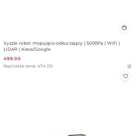
Vyzzle robot mopująco-odkurzający | 5000Pa | WiFi |
LiDAR | Alexa/Google
499.00
Cena
Najniższa
Najniższa cena:
474.05
promocyjna:
cena
z
30
dni
przed
obniżką