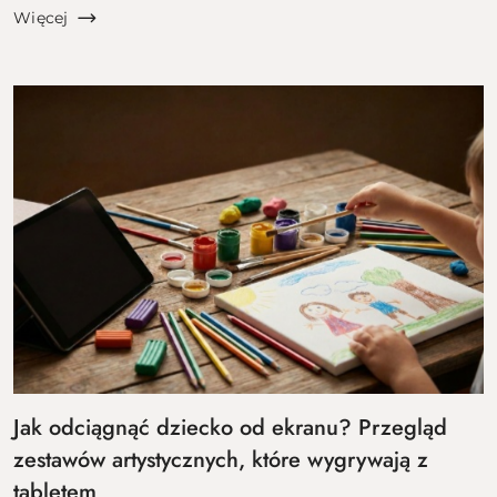
zimowego odrętwienia, a lista rzeczy do zrobienia
Więcej
rośnie szybci...
Jak odciągnąć dziecko od ekranu? Przegląd
zestawów artystycznych, które wygrywają z
tabletem