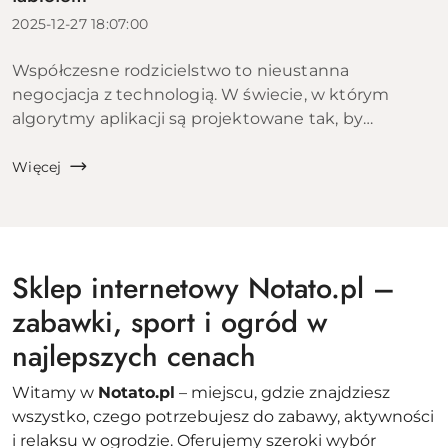
2025-12-27 18:07:00
Współczesne rodzicielstwo to nieustanna
negocjacja z technologią. W świecie, w którym
algorytmy aplikacji są projektowane tak, by
uzależniać, walka o uwagę dziecka staje się coraz
trudniejsza. Czy wiesz, że według zaleceń
Więcej
Amerykańskiej Akade...
Sklep internetowy Notato.pl –
zabawki, sport i ogród w
najlepszych cenach
Witamy w
Notato.pl
– miejscu, gdzie znajdziesz
wszystko, czego potrzebujesz do zabawy, aktywności
i relaksu w ogrodzie. Oferujemy szeroki wybór