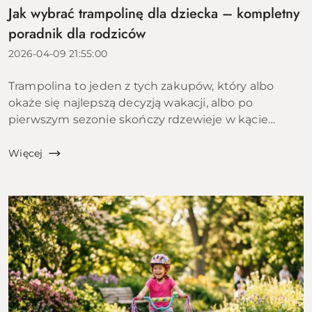
Jak wybrać trampolinę dla dziecka – kompletny
poradnik dla rodziców
2026-04-09 21:55:00
Trampolina to jeden z tych zakupów, który albo
okaże się najlepszą decyzją wakacji, albo po
pierwszym sezonie skończy rdzewieje w kącie
ogrodu. Różnica między tymi dwoma scenariuszami
leży w kilku konkretnych parametrach, które...
Więcej