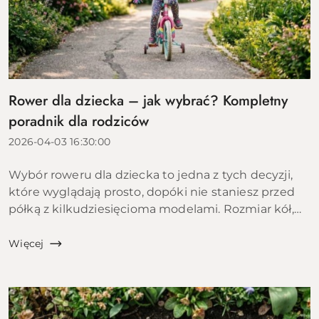
Rower dla dziecka – jak wybrać? Kompletny
poradnik dla rodziców
2026-04-03 16:30:00
Wybór roweru dla dziecka to jedna z tych decyzji,
które wyglądają prosto, dopóki nie staniesz przed
półką z kilkudziesięcioma modelami. Rozmiar kół,
materiał ramy, rodzaj hamulców, liczba biegów,
waga &ndas...
Więcej