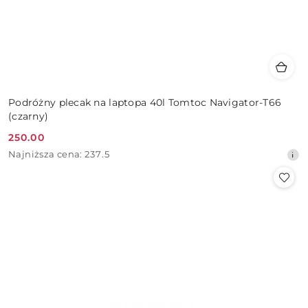
Podróżny plecak na laptopa 40l Tomtoc Navigator-T66
(czarny)
250.00
Cena
Najniższa
Najniższa cena:
237.5
promocyjna:
cena
z
30
dni
przed
obniżką