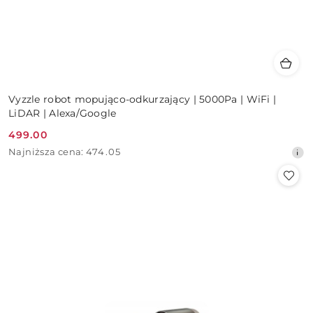
Vyzzle robot mopująco-odkurzający | 5000Pa | WiFi |
LiDAR | Alexa/Google
499.00
Cena
Najniższa
Najniższa cena:
474.05
promocyjna:
cena
z
30
dni
przed
obniżką