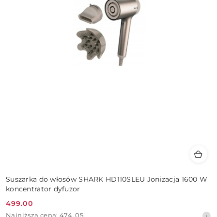
Suszarka do włosów SHARK HD110SLEU Jonizacja 1600 W
koncentrator dyfuzor
499.00
Cena
Najniższa
Najniższa cena:
474.05