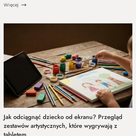
zimowego odrętwienia, a lista rzeczy do zrobienia
Więcej
rośnie szybci...
Jak odciągnąć dziecko od ekranu? Przegląd
zestawów artystycznych, które wygrywają z
tabletem