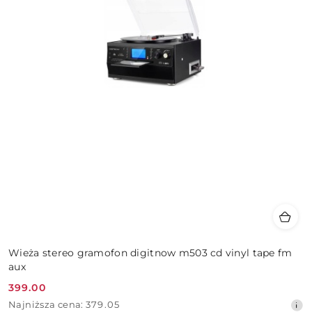
Wieża stereo gramofon digitnow m503 cd vinyl tape fm
aux
399.00
Cena
Najniższa
Najniższa cena:
379.05
promocyjna: