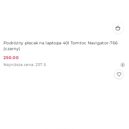
Podróżny plecak na laptopa 40l Tomtoc Navigator-T66
(czarny)
250.00
Cena
Najniższa
Najniższa cena:
237.5
promocyjna:
cena
z
30
dni
przed
obniżką