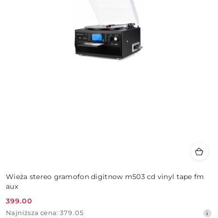
Wieża stereo gramofon digitnow m503 cd vinyl tape fm
aux
399.00
Cena
Najniższa
Najniższa cena:
379.05
promocyjna: