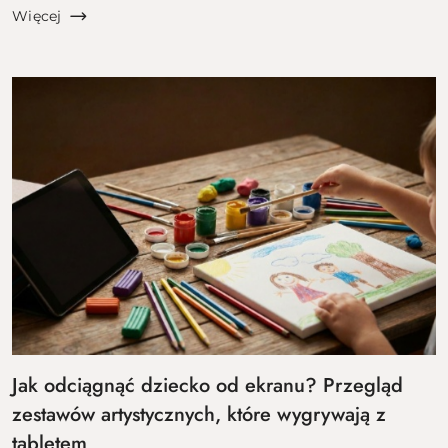
zimowego odrętwienia, a lista rzeczy do zrobienia
Więcej
rośnie szybci...
Jak odciągnąć dziecko od ekranu? Przegląd
zestawów artystycznych, które wygrywają z
tabletem