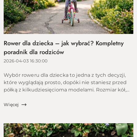
Rower dla dziecka – jak wybrać? Kompletny
poradnik dla rodziców
2026-04-03 16:30:00
Wybór roweru dla dziecka to jedna z tych decyzji,
które wyglądają prosto, dopóki nie staniesz przed
półką z kilkudziesięcioma modelami. Rozmiar kół,
materiał ramy, rodzaj hamulców, liczba biegów,
waga &ndas...
Więcej