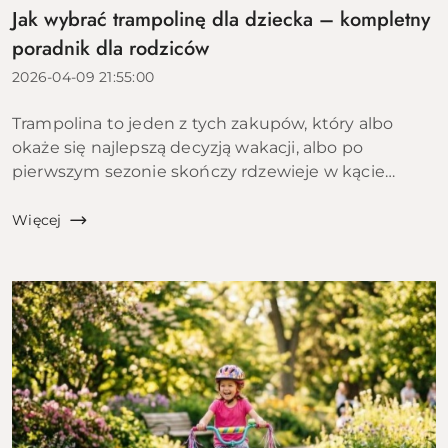
Jak wybrać trampolinę dla dziecka – kompletny
poradnik dla rodziców
2026-04-09 21:55:00
Trampolina to jeden z tych zakupów, który albo
okaże się najlepszą decyzją wakacji, albo po
pierwszym sezonie skończy rdzewieje w kącie
ogrodu. Różnica między tymi dwoma scenariuszami
leży w kilku konkretnych parametrach, które...
Więcej