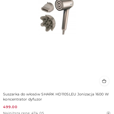
Suszarka do włosów SHARK HD110SLEU Jonizacja 1600 W
koncentrator dyfuzor
499.00
Cena
Najniższa
Najniższa cena:
474.05