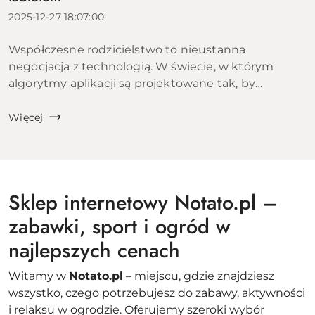
2025-12-27 18:07:00
Współczesne rodzicielstwo to nieustanna
negocjacja z technologią. W świecie, w którym
algorytmy aplikacji są projektowane tak, by
uzależniać, walka o uwagę dziecka staje się coraz
trudniejsza. Czy wiesz, że według zaleceń
Więcej
Amerykańskiej Akade...
Sklep internetowy Notato.pl –
zabawki, sport i ogród w
najlepszych cenach
Witamy w
Notato.pl
– miejscu, gdzie znajdziesz
wszystko, czego potrzebujesz do zabawy, aktywności
i relaksu w ogrodzie. Oferujemy szeroki wybór