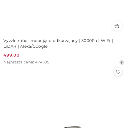
Vyzzle robot mopująco-odkurzający | 5000Pa | WiFi |
LiDAR | Alexa/Google
499.00
Cena
Najniższa
Najniższa cena:
474.05
promocyjna:
cena
z
30
dni
przed
obniżką