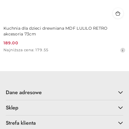
Kuchnia dla dzieci drewniana MDF LULILO RETRO
akcesoria 73cm
189.00
Cena
Najniższa
Najniższa cena:
179.55
promocyjna:
cena
z
30
dni
przed
obniżką
Dane adresowe
Sklep
Strefa klienta