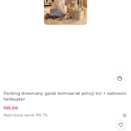
Parking drewniany garaż komisariat policji tor + radiowóz
helikopter
105.00
Cena
Najniższa
Najniższa cena:
99.75
promocyjna:
cena
z
30