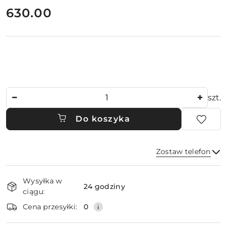
cena:
630.00
Ilość
szt.
Do koszyka
Zostaw telefon
Dostępność
Wysyłka w
i
24 godziny
ciągu:
dostawa
Wyślij
Cena przesyłki:
0