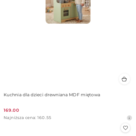
Kuchnia dla dzieci drewniana MDF miętowa
169.00
Cena
Najniższa
Najniższa cena:
160.55
promocyjna:
cena
z
30