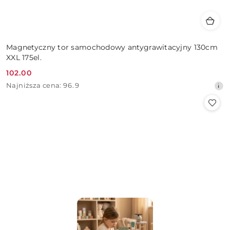
Magnetyczny tor samochodowy antygrawitacyjny 130cm
XXL 175el.
102.00
Cena
Najniższa
Najniższa cena:
96.9
promocyjna:
cena
z
30
dni
przed
obniżką