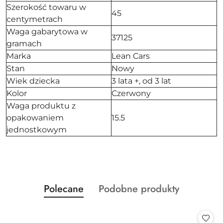
Szerokość towaru w
45
centymetrach
Waga gabarytowa w
37125
gramach
Marka
Lean Cars
Stan
Nowy
Wiek dziecka
3 lata +, od 3 lat
Kolor
Czerwony
Waga produktu z
opakowaniem
15.5
jednostkowym
Produkty
Produkty
Polecane
Podobne produkty
Pomiń karuzelę produktów
o
o
statusie:
statusie: