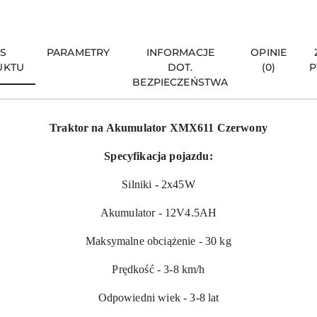
IS
PARAMETRY
INFORMACJE
OPINIE
UKTU
DOT.
(0)
P
BEZPIECZEŃSTWA
Traktor na Akumulator XMX611 Czerwony
Specyfikacja pojazdu:
Silniki - 2x45W
Akumulator - 12V4.5AH
Maksymalne obciążenie - 30 kg
Prędkość - 3-8 km/h
Odpowiedni wiek - 3-8 lat