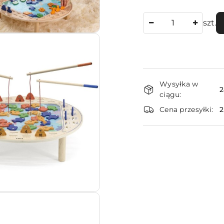
Ilość
szt.
Dostępność
Wysyłka w
i
2
ciągu:
dostawa
Cena przesyłki: