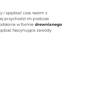
ry i spędzać czas razem z
iej przychodzi im podczas
 odsłonie w formie
drewnianego
ządzać fascynujące zawody