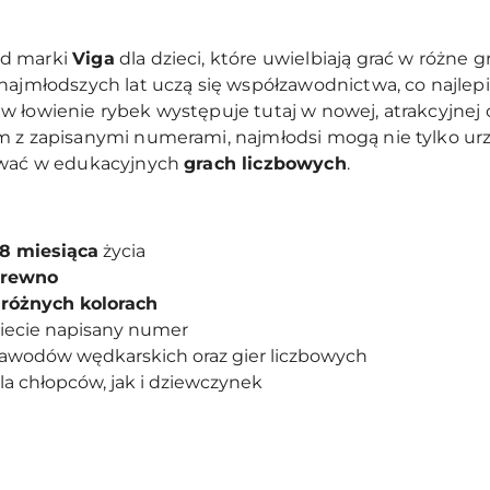
od marki
Viga
dla dzieci, które uwielbiają grać w różne g
najmłodszych lat uczą się współzawodnictwa, co najlep
a w łowienie rybek występuje tutaj w nowej, atrakcyjnej
m z zapisanymi numerami, najmłodsi mogą nie tylko ur
zować w edukacyjnych
grach liczbowych
.
18 miesiąca
życia
drewno
różnych kolorach
biecie napisany numer
zawodów wędkarskich oraz gier liczbowych
la chłopców, jak i dziewczynek