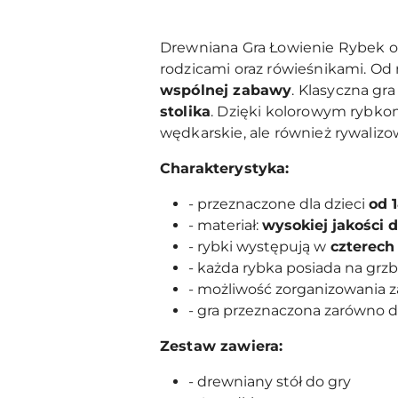
Drewniana Gra Łowienie Rybek 
rodzicami oraz rówieśnikami. Od 
wspólnej zabawy
. Klasyczna gr
stolika
. Dzięki kolorowym rybko
wędkarskie, ale również rywali
Charakterystyka:
- przeznaczone dla dzieci
od 
- materiał:
wysokiej jakości 
- rybki występują w
czterech 
- każda rybka posiada na grz
- możliwość zorganizowania 
- gra przeznaczona zarówno d
Zestaw zawiera:
- drewniany stół do gry