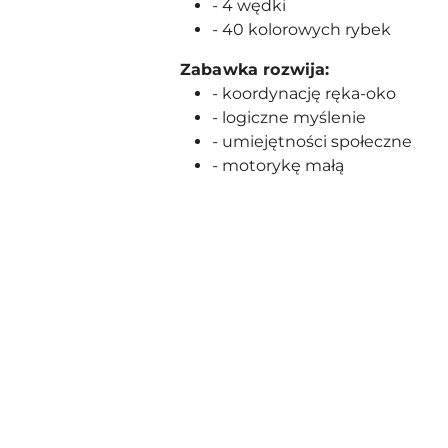
- 4 wędki
- 40 kolorowych rybek
Zabawka rozwija:
- koordynację ręka-oko
- logiczne myślenie
- umiejętności społeczne
- motorykę małą
Pomiń karuzelę produktów