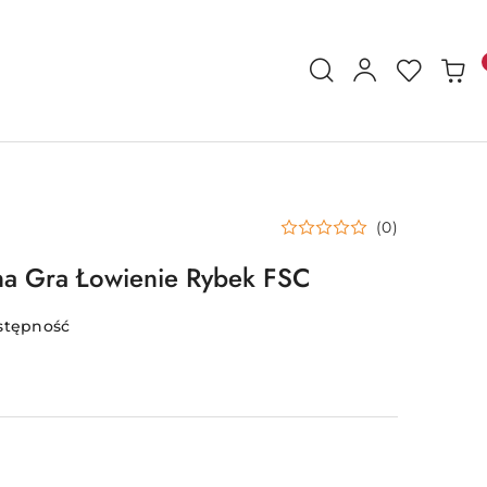
(0)
a Gra Łowienie Rybek FSC
stępność