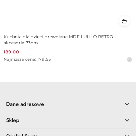
Kuchnia dla dzieci drewniana MDF LULILO RETRO
akcesoria 73cm
189.00
Cena
Najniższa
Najniższa cena:
179.55
promocyjna:
cena
z
30
dni
przed
obniżką
Dane adresowe
Sklep