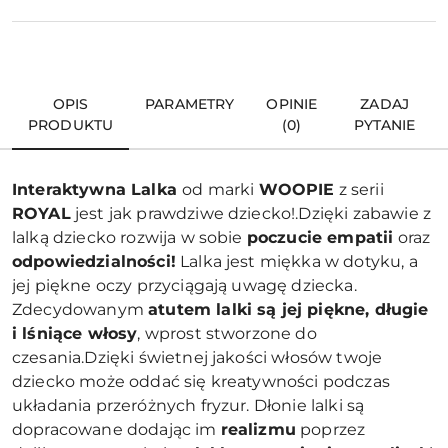
OPIS
PARAMETRY
OPINIE
ZADAJ
PRODUKTU
(0)
PYTANIE
Interaktywna Lalka
od marki
WOOPIE
z serii
ROYAL
jest jak prawdziwe dziecko!.Dzięki zabawie z
lalką dziecko rozwija w sobie
poczucie empatii
oraz
odpowiedzialności!
Lalka jest miękka w dotyku, a
jej piękne oczy przyciągają uwagę dziecka.
Zdecydowanym
atutem lalki są jej piękne, długie
i lśniące włosy
, wprost stworzone do
czesania.Dzięki świetnej jakości włosów twoje
dziecko może oddać się kreatywności podczas
układania przeróżnych fryzur. Dłonie lalki są
dopracowane dodając im
realizmu
poprzez