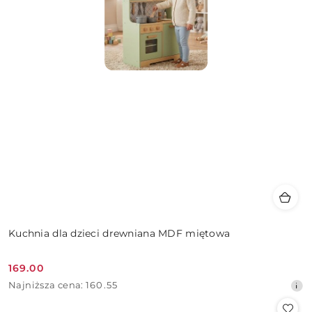
Kuchnia dla dzieci drewniana MDF miętowa
169.00
Cena
Najniższa
Najniższa cena:
160.55
promocyjna:
cena
z