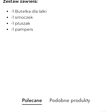
Zestaw zawiera:
-1 Butelka dla lalki
-1 smoczek
-1 pluszak
-1 pampers
Produkty
Produkty
Polecane
Podobne produkty
Pomiń karuzelę produktów
o
o