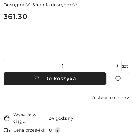
Dostępność:
Średnia dostępność
cena:
361.30
Ilość
szt.
Do koszyka
Zostaw telefon
Dostępność
Wysyłka w
i
24 godziny
ciągu:
dostawa
Wyślij
Cena przesyłki:
0