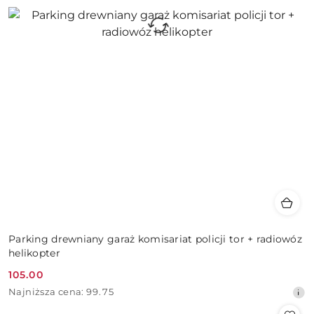
Parking drewniany garaż komisariat policji tor + radiowóz
helikopter
105.00
Cena
Najniższa
Najniższa cena:
99.75
promocyjna:
cena