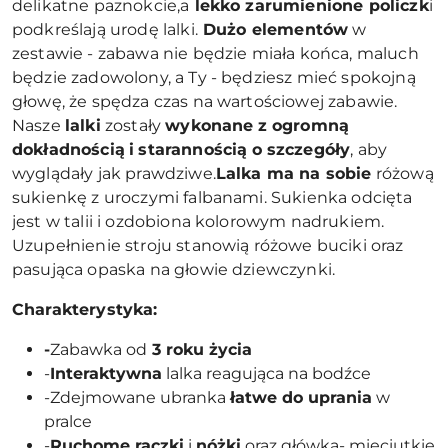
delikatne paznokcie,a
lekko zarumienione policzk
i
podkreślają urodę lalki.
Dużo elementów
w
zestawie - zabawa nie będzie miała końca, maluch
będzie zadowolony, a Ty - będziesz mieć spokojną
głowę, że spędza czas na wartościowej zabawie.
Nasze
lalki
zostały
wykonane
z ogromną
dokładnością
i
starannością
o szczegóły
, aby
wyglądały jak prawdziwe.
Lalka ma na sobie
różową
sukienkę z uroczymi falbanami. Sukienka odcięta
jest w talii i ozdobiona kolorowym nadrukiem.
Uzupełnienie stroju stanowią różowe buciki oraz
pasująca opaska na głowie dziewczynki.
Charakterystyka:
-
Zabawka od
3 roku życia
-
Interaktywna
lalka reagująca na bodźce
-Zdejmowane ubranka
łatwe do uprania
w
pralce
-
Ruchome rączki
i
nóżki
oraz główka- mięciutkie