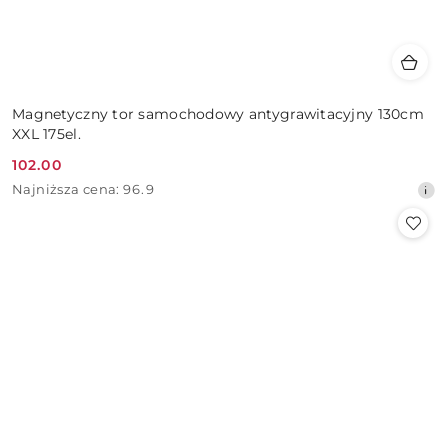
Magnetyczny tor samochodowy antygrawitacyjny 130cm
XXL 175el.
102.00
Cena
Najniższa
Najniższa cena:
96.9
promocyjna:
cena
z
30
dni
przed
obniżką