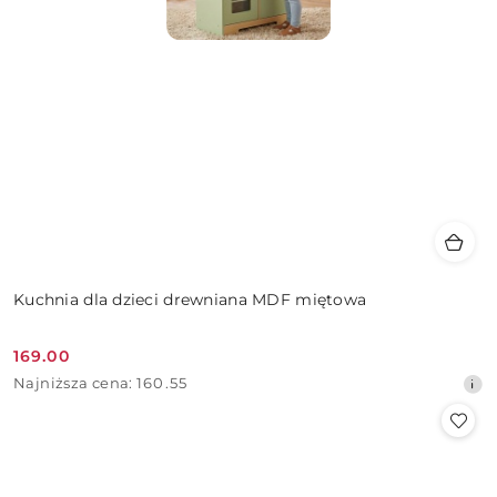
Kuchnia dla dzieci drewniana MDF miętowa
169.00
Cena
Najniższa
Najniższa cena:
160.55
promocyjna:
cena
z
30
dni
przed