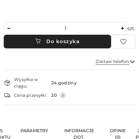
Ilość
szt.
Do koszyka
Zostaw telefon
Dostępność
Wysyłka w
i
24 godziny
ciągu:
dostawa
Wyślij
Cena przesyłki:
20
IS
PARAMETRY
INFORMACJE
OPINIE
UKTU
DOT.
(0)
P