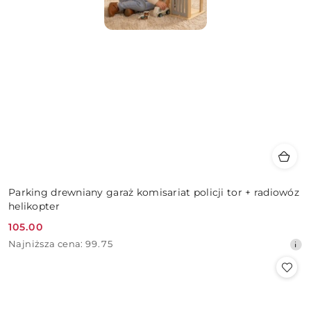
Parking drewniany garaż komisariat policji tor + radiowóz
helikopter
105.00
Cena
Najniższa
Najniższa cena:
99.75
promocyjna:
cena
z
30
dni
przed