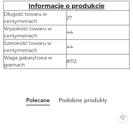
Informacje o produkcie
Długość towaru w
27
centymetrach
Wysokość towaru w
44
centymetrach
Szerokość towaru w
44
centymetrach
Waga gabarytowa w
8712
gramach
Produkty
Produkty
Polecane
Podobne produkty
Pomiń karuzelę produktów
o
o
statusie:
statusie: