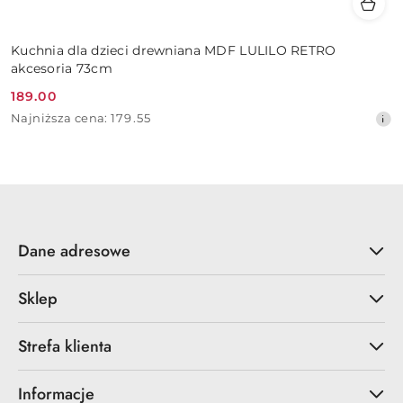
Kuchnia dla dzieci drewniana MDF LULILO RETRO
akcesoria 73cm
189.00
Cena
Najniższa
Najniższa cena:
179.55
promocyjna:
cena
z
30
dni
przed
obniżką
Dane adresowe
Sklep
Strefa klienta
Informacje