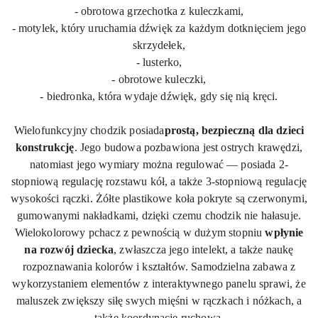
- obrotowa grzechotka z kuleczkami,
- motylek, który uruchamia dźwięk za każdym dotknięciem jego
skrzydełek,
- lusterko,
- obrotowe kuleczki,
- biedronka, która wydaje dźwięk, gdy się nią kręci.
Wielofunkcyjny chodzik posiada
prostą, bezpieczną dla dzieci
konstrukcję
. Jego budowa pozbawiona jest ostrych krawędzi,
natomiast jego wymiary można regulować — posiada 2-
stopniową regulację rozstawu kół, a także 3-stopniową regulację
wysokości rączki. Żółte plastikowe koła pokryte są czerwonymi,
gumowanymi nakładkami, dzięki czemu chodzik nie hałasuje.
Wielokolorowy pchacz z pewnością w dużym stopniu
wpłynie
na rozwój dziecka
, zwłaszcza jego intelekt, a także naukę
rozpoznawania kolorów i kształtów. Samodzielna zabawa z
wykorzystaniem elementów z interaktywnego panelu sprawi, że
maluszek zwiększy siłę swych mięśni w rączkach i nóżkach, a
także koordynację ruchową.