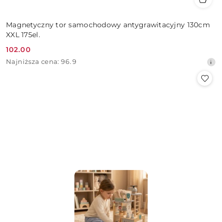
Magnetyczny tor samochodowy antygrawitacyjny 130cm
XXL 175el.
102.00
Cena
Najniższa
Najniższa cena:
96.9
promocyjna:
cena
z
30
dni
przed
obniżką