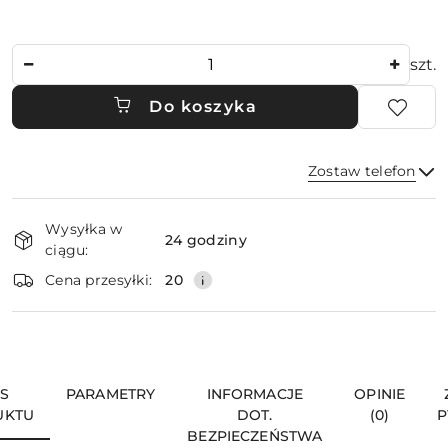
Ilość
szt.
Do koszyka
Zostaw telefon
Dostępność
Wysyłka w
i
24 godziny
ciągu:
dostawa
Wyślij
Cena przesyłki:
20
IS
PARAMETRY
INFORMACJE
OPINIE
UKTU
DOT.
(0)
P
BEZPIECZEŃSTWA