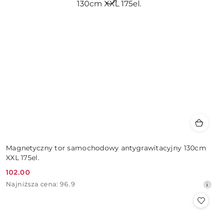
Magnetyczny tor samochodowy antygrawitacyjny 130cm
XXL 175el.
102.00
Cena
Najniższa
Najniższa cena:
96.9
promocyjna:
cena
z
30