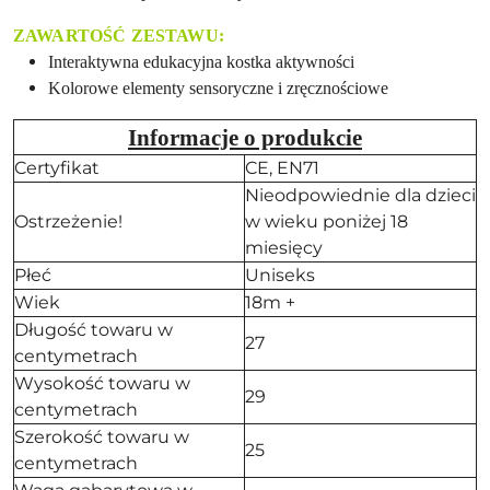
ZAWARTOŚĆ ZESTAWU:
Interaktywna edukacyjna kostka aktywności
Kolorowe elementy sensoryczne i zręcznościowe
Informacje o produkcie
Certyfikat
CE, EN71
Nieodpowiednie dla dzieci
Ostrzeżenie!
w wieku poniżej 18
miesięcy
Płeć
Uniseks
Wiek
18m +
Długość towaru w
27
centymetrach
Wysokość towaru w
29
centymetrach
Szerokość towaru w
25
centymetrach