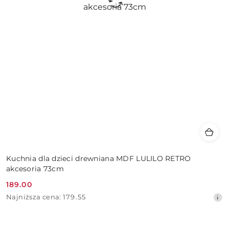
Kuchnia dla dzieci drewniana MDF LULILO RETRO
akcesoria 73cm
189.00
Cena
Najniższa
Najniższa cena:
179.55
promocyjna:
cena
z
30