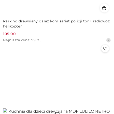
Parking drewniany garaż komisariat policji tor + radiowóz
helikopter
105.00
Cena
Najniższa
Najniższa cena:
99.75
promocyjna:
cena
z
30
dni
przed
obniżką