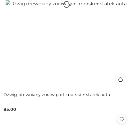
Dźwig drewniany żuraw port morski + statek auta
85.00
Cena: