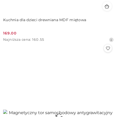
Kuchnia dla dzieci drewniana MDF miętowa
169.00
Cena
Najniższa
Najniższa cena:
160.55
promocyjna:
cena
z
30
dni
przed
obniżką