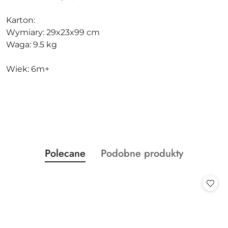
Karton:
Wymiary: 29x23x99 cm
Waga: 9.5 kg
Wiek: 6m+
Produkty
Produkty
Polecane
Podobne produkty
Pomiń karuzelę produktów
o
o
statusie:
statusie: