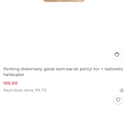
Parking drewniany garaż komisariat policji tor + radiowóz
helikopter
105.00
Cena
Najniższa
Najniższa cena:
99.75
promocyjna:
cena
z
30
dni
przed
obniżką