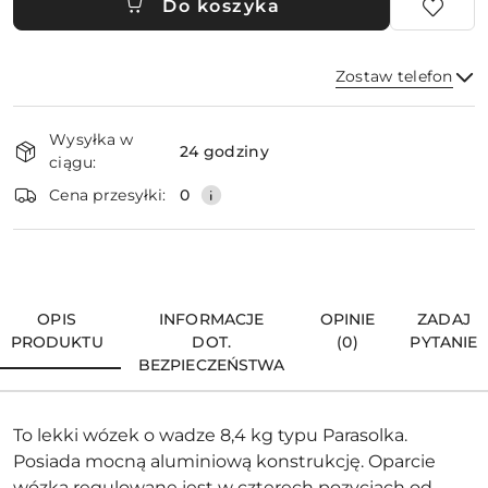
Do koszyka
Zostaw telefon
Dostępność
Wysyłka w
i
24 godziny
ciągu:
dostawa
Wyślij
Cena przesyłki:
0
OPIS
INFORMACJE
OPINIE
ZADAJ
PRODUKTU
DOT.
(0)
PYTANIE
BEZPIECZEŃSTWA
To lekki wózek o wadze 8,4 kg typu Parasolka.
Posiada mocną aluminiową konstrukcję. Oparcie
wózka regulowane jest w czterech pozycjach od