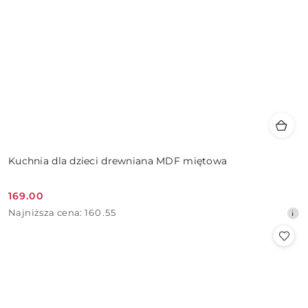
Kuchnia dla dzieci drewniana MDF miętowa
169.00
Cena
Najniższa
Najniższa cena:
160.55
promocyjna:
cena
z
30
dni
przed
obniżką