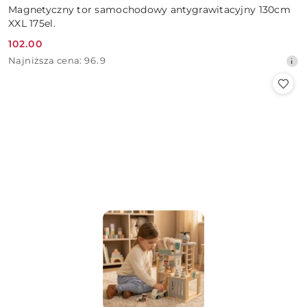
Magnetyczny tor samochodowy antygrawitacyjny 130cm
XXL 175el.
102.00
Cena
Najniższa
Najniższa cena:
96.9
promocyjna:
cena
z
30
dni
przed
obniżką