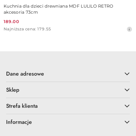
Kuchnia dla dzieci drewniana MDF LULILO RETRO
akcesoria 73cm
189.00
Cena
Najniższa
Najniższa cena:
179.55
promocyjna:
cena
z
30
dni
przed
obniżką
Dane adresowe
Sklep
Strefa klienta
Informacje