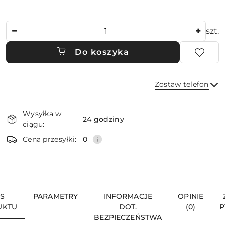
Ilość
szt.
Do koszyka
Zostaw telefon
Dostępność
Wysyłka w
i
24 godziny
ciągu:
dostawa
Wyślij
Cena przesyłki:
0
IS
PARAMETRY
INFORMACJE
OPINIE
UKTU
DOT.
(0)
P
BEZPIECZEŃSTWA