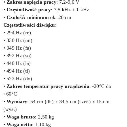
•
Zakres napięcia pracy
: 7,2-9,6 V
•
Częstotliwość pracy
: 7,5 kHz ± 1 kHz
•
Czułość: minimum
ok. 20 cm
Częstotliwości dźwięku:
• 294 Hz (re)
• 330 Hz (mi)
• 349 Hz (fa)
• 392 Hz (so)
• 440 Hz (la)
• 494 Hz (ti)
• 523 Hz (do)
•
Zakres temperatur pracy urządzenia
: -20°C do
+60°C
•
Wymiary
: 54 cm (dł.) x 34,5 cm (szer.) x 15 cm
(wys.)
•
Waga brutto:
2,50 kg
•
Waga netto
: 1,10 kg