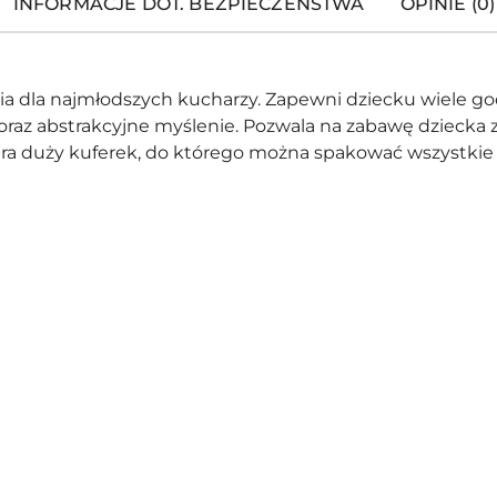
INFORMACJE DOT. BEZPIECZEŃSTWA
OPINIE (0)
ia dla najmłodszych kucharzy. Zapewni dziecku wiele god
z abstrakcyjne myślenie. Pozwala na zabawę dziecka z 
a duży kuferek, do którego można spakować wszystkie 