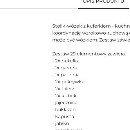
OPIS PRODUKTU
Stolik-wózek z kuferkiem - kuchn
koordynację wzrokowo-ruchową ora
może być wózkiem. Zestaw zawier
Zestaw 29 elementowy zawiera:
- 2x butelka
- 1x garnek
- 1x patelnia
- 2x pokrywka
- 2x talerz
- 2x kubek
- jajecznica
- bakłażan
- kapusta
- jabłko