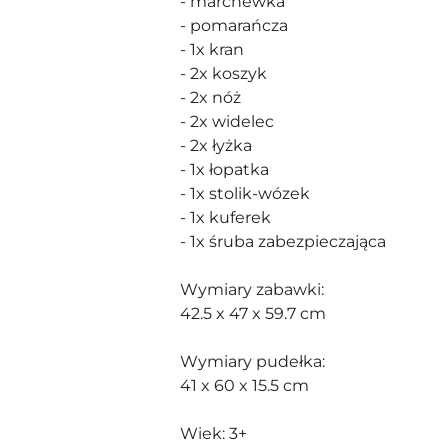
- marchewka
- pomarańcza
- 1x kran
- 2x koszyk
- 2x nóż
- 2x widelec
- 2x łyżka
- 1x łopatka
- 1x stolik-wózek
- 1x kuferek
- 1x śruba zabezpieczająca
Wymiary zabawki:
42.5 x 47 x 59.7 cm
Wymiary pudełka:
41 x 60 x 15.5 cm
Wiek: 3+