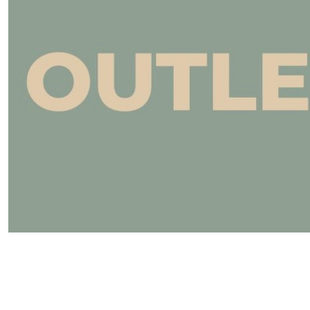
Pomiń karuzelę produktów