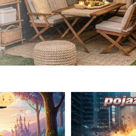
Zaprojektuj swoją strefę relaksu