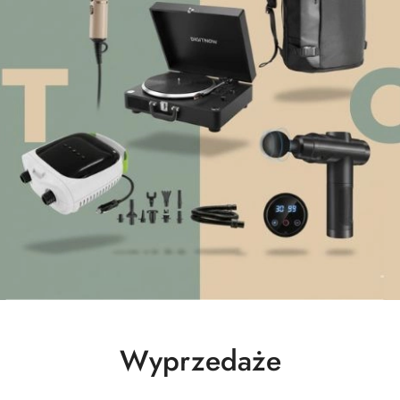
Produkty
Wyprzedaże
o